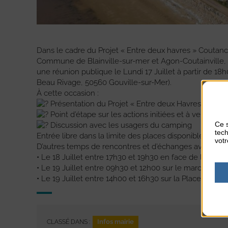
Dans le cadre du Projet « Entre deux havres »
Coutanc
Commune de Blainville-sur-mer
et
Agon-Coutainville
,
une réunion publique le Lundi 17 Juillet à partir de 1
Beau Rivage, 50560 Gouville-sur-Mer).
À cette occasion :
Présentation du Projet « Entre deux Havres » par le
Point d’étape sur les actions initiées et à venir
Ce s
Discussion avec les usagers du camping
tech
Entrée libre dans la limite des places disponibles, sans
votr
D’autres temps de rencontres et d’échanges avec les ha
• Le 18 Juillet entre 17h30 et 19h30 en face de la SNS
• Le 19 Juillet entre 09h30 et 12h00 sur le marché de B
• Le 19 Juillet entre 14h00 et 16h30 sur la Place du gé
Infos mairie
CLASSÉ DANS :