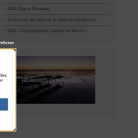
ASA Digue Passous
Évolution du littoral à Agon-Coutainville
ASA « Coutainville Centre et Nord »
refuser
 des
er