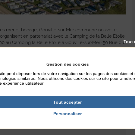
es mer et bocage
,
Gouville-sur-Mer commune nouvelle
,
 organisent en partenariat avec le Camping de la Belle Etoile
Tout 
8h00 au Camping la Belle Etoile à Gouville-sur-Mer (50 Rue du
s élus et l’équipe en charge de la conception
Gestion des cookies
ite peut déposer lors de votre navigation sur les pages des cookies et
nologies similaires. Nous utilisons des cookies sur ce site pour amélior
 réservation.
e expérience utilisateur.
bitants et usagers du territoires sont également organisés :
M de Gouville-sur-Mer
lainville-sur-Mer
Tout accepter
néral de Gaulle, à Agon-Coutainville
Personnaliser