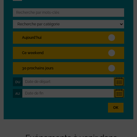
Aujourd'hui
Ce weekend
30 prochains jours
DU
AU
OK