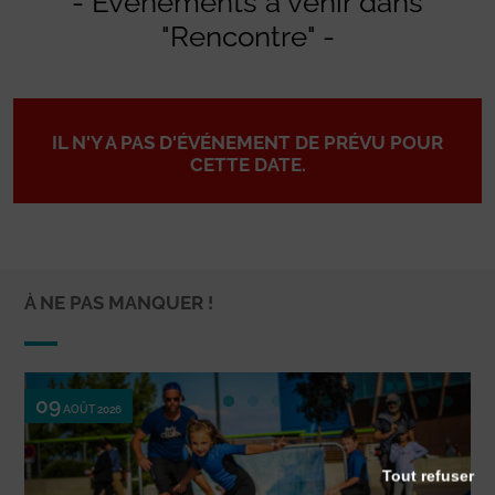
- Evénements à venir dans
"Rencontre" -
IL N'Y A PAS D'ÉVÉNEMENT DE PRÉVU POUR
CETTE DATE.
À NE PAS MANQUER !
09
AOÛT 2026
Tout refuser