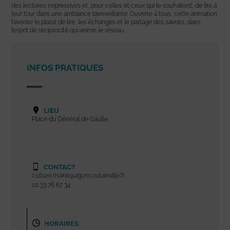
des lectures expressives et, pour celles et ceux qui le souhaitent, de lire à
leur tour dans une ambiance bienveillante. Ouverte à tous, cette animation
favorise le plaisir de lire, les échanges et le partage des savoirs, dans
l’esprit de réciprocité qui anime le réseau.
INFOS PRATIQUES
LIEU
Place du Général de Gaulle
CONTACT
culture.mairie@agoncoutainville.fr
02 33 76 67 34
HORAIRES