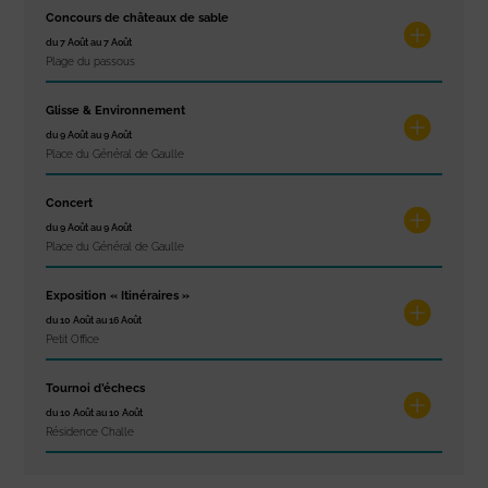
Concours de châteaux de sable
du 7 Août au 7 Août
Plage du passous
Glisse & Environnement
du 9 Août au 9 Août
Place du Général de Gaulle
Concert
du 9 Août au 9 Août
Place du Général de Gaulle
Exposition « Itinéraires »
du 10 Août au 16 Août
Petit Office
Tournoi d’échecs
du 10 Août au 10 Août
Résidence Challe