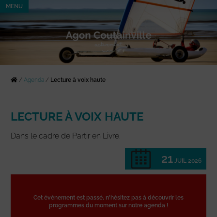
MENU
/
Agenda
/
Lecture à voix haute
LECTURE À VOIX HAUTE
Dans le cadre de Partir en Livre.
21
JUIL 2026
Cet événement est passé, n'hésitez pas à découvrir les
programmes du moment sur notre agenda !