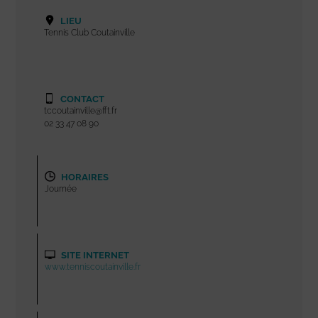
LIEU
Tennis Club Coutainville
CONTACT
tccoutainville@fft.fr
02 33 47 08 90
HORAIRES
Journée
SITE INTERNET
www.tenniscoutainville.fr