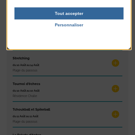
Exposition « Itinéraires »
Tout accepter
du 10 Août au 16 Août
Petit Office
Personnaliser
Politique de confidentialité
Réveil musculaire
du 10 Août au 14 Août
Plage du passous
Stretching
du 10 Août au 14 Août
Plage du passous
Tournoi d’échecs
du 10 Août au 10 Août
Résidence Challe
Tchoukball et Spikeball
du 11 Août au 11 Août
Plage du passous