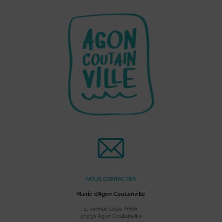
NOUS CONTACTER
Mairie d’Agon Coutainville
2, avenue Louis Périer
50230 Agon Coutainville