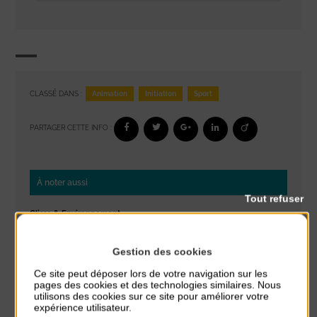
Animation
Initiation
Sport
CLASSÉ DANS :
PARTAGER CETTE INFO :
À noter aussi
Tout refuser
Glisse & Environnement
du 9 Août au 9 Août
Place du Général de Gaulle
Gestion des cookies
Ce site peut déposer lors de votre navigation sur les
Concert
pages des cookies et des technologies similaires. Nous
du 9 Août au 9 Août
utilisons des cookies sur ce site pour améliorer votre
Place du Général de Gaulle
expérience utilisateur.