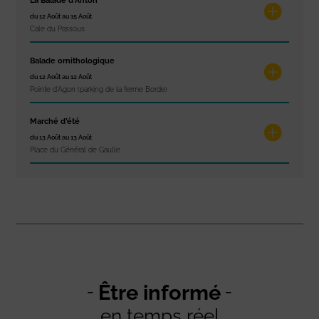
La Balade d’Anton
du 12 Août au 15 Août
Cale du Passous
Balade ornithologique
du 12 Août au 12 Août
Pointe d'Agon (parking de la ferme Borde)
Marché d’été
du 13 Août au 13 Août
Place du Général de Gaulle
Être informé
en temps réel