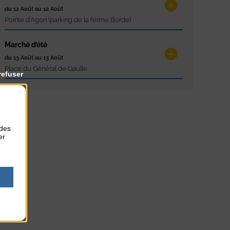
du 12 Août au 12 Août
Pointe d'Agon (parking de la ferme Borde)
Marché d’été
du 13 Août au 13 Août
Place du Général de Gaulle
refuser
 des
er