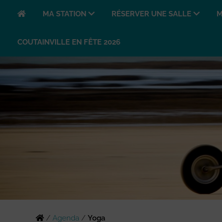
MA STATION
RÉSERVER UNE SALLE
M
COUTAINVILLE EN FÊTE 2026
/
Agenda
/
Yoga