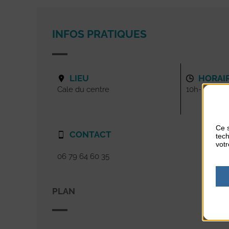
INFOS PRATIQUES
LIEU
HORAI
Cale du centre
10h-11h
Ce s
CONTACT
tech
votr
06 79 64 60 35
PLAN