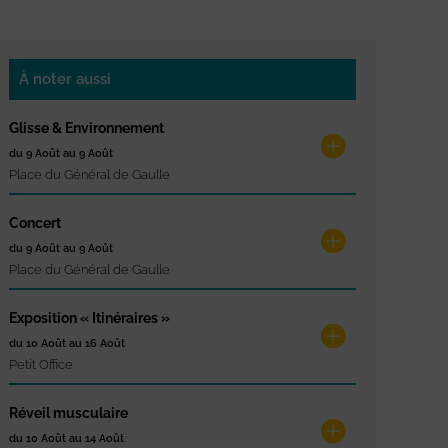
À noter aussi
Glisse & Environnement
du 9 Août au 9 Août
Place du Général de Gaulle
Concert
du 9 Août au 9 Août
Place du Général de Gaulle
Exposition « Itinéraires »
du 10 Août au 16 Août
Petit Office
Réveil musculaire
du 10 Août au 14 Août