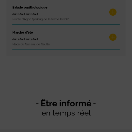
Balade ornithologique
du 12 Août au 12 Août
Pointe d'Agon (parking de la ferme Borde)
Marché d’été
du 13 Août au 13 Août
Place du Général de Gaulle
Être informé
en temps réel