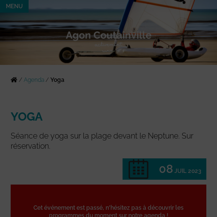
MENU
/
Agenda
/
Yoga
YOGA
Séance de yoga sur la plage devant le Neptune. Sur
réservation.
08
JUIL 2023
Cet événement est passé, n'hésitez pas à découvrir les
programmes du moment sur notre agenda !