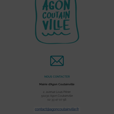
NOUS CONTACTER
Mairie d’Agon Coutainville
2, avenue Louis Périer
50230 Agon Coutainville
02 33 47 07 56