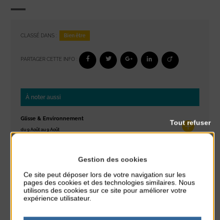
Bien être
CLASSÉ DANS :
PARTAGER CETTE INFO :
À noter aussi
Glisse & Environnement
Tout refuser
du 9 Août au 9 Août
Place du Général de Gaulle
Gestion des cookies
Concert
du 9 Août au 9 Août
Ce site peut déposer lors de votre navigation sur les
Place du Général de Gaulle
pages des cookies et des technologies similaires. Nous
utilisons des cookies sur ce site pour améliorer votre
expérience utilisateur.
Exposition « Itinéraires »
du 10 Août au 16 Août