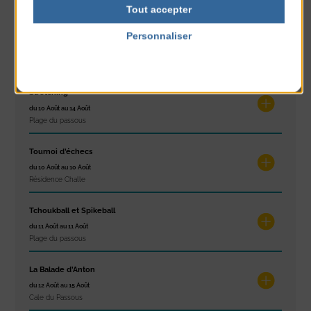
Petit Office
Tout accepter
Réveil musculaire
Personnaliser
du 10 Août au 14 Août
Politique de confidentialité
Plage du passous
Stretching
du 10 Août au 14 Août
Plage du passous
Tournoi d’échecs
du 10 Août au 10 Août
Résidence Challe
Tchoukball et Spikeball
du 11 Août au 11 Août
Plage du passous
La Balade d’Anton
du 12 Août au 15 Août
Cale du Passous