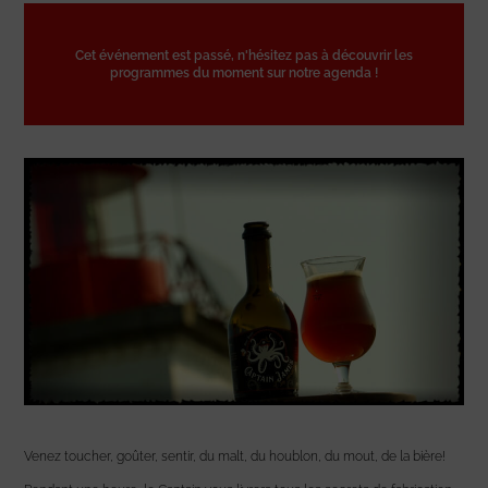
Cet événement est passé, n'hésitez pas à découvrir les
programmes du moment sur notre agenda !
Venez toucher, goûter, sentir, du malt, du houblon, du mout, de la bière!