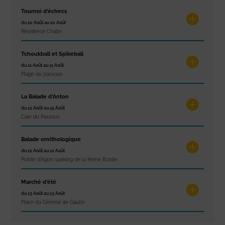
Tournoi d’échecs
du 10 Août au 10 Août
Résidence Challe
Tchoukball et Spikeball
du 11 Août au 11 Août
Plage du passous
La Balade d’Anton
du 12 Août au 15 Août
Cale du Passous
Balade ornithologique
du 12 Août au 12 Août
Pointe d'Agon (parking de la ferme Borde)
Marché d’été
du 13 Août au 13 Août
Place du Général de Gaulle