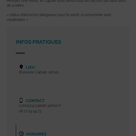
Pendant une heure, le Captain vous livrera tous les secrets de fabrication
de la bière.
« L’abus d’alcool est dangereux pour la santé, à consommer avec
modération »
INFOS PRATIQUES
LIEU
Brasserie Captain James
CONTACT
contact@captain-james.fr
06 17 24 94 73
HORAIRES