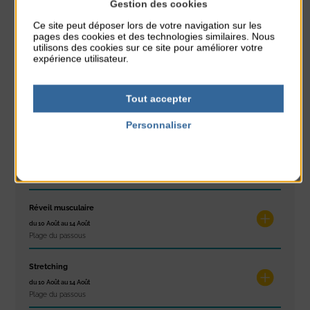
À noter aussi
Gestion des cookies
Ce site peut déposer lors de votre navigation sur les
Glisse & Environnement
pages des cookies et des technologies similaires. Nous
utilisons des cookies sur ce site pour améliorer votre
du 9 Août au 9 Août
expérience utilisateur.
Place du Général de Gaulle
Concert
Tout accepter
du 9 Août au 9 Août
Place du Général de Gaulle
Personnaliser
Politique de confidentialité
Exposition « Itinéraires »
du 10 Août au 16 Août
Petit Office
Réveil musculaire
du 10 Août au 14 Août
Plage du passous
Stretching
du 10 Août au 14 Août
Plage du passous