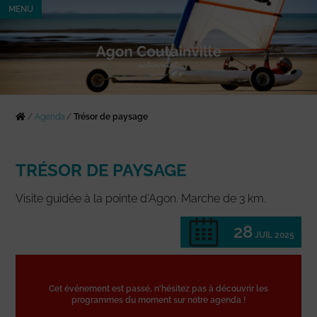
MENU
/
Agenda
/
Trésor de paysage
TRÉSOR DE PAYSAGE
Visite guidée à la pointe d’Agon. Marche de 3 km.
28
JUIL 2025
Cet événement est passé, n'hésitez pas à découvrir les
programmes du moment sur notre agenda !