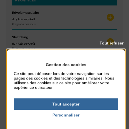
À noter aussi
Réveil musculaire
du 3 Août au 7 Août
Plage du passous
Stretching
Tout refuser
du 3 Août au 7 Août
Plage du passous
Concours de châteaux de sable
Gestion des cookies
du 7 Août au 7 Août
Ce site peut déposer lors de votre navigation sur les
Plage du passous
pages des cookies et des technologies similaires. Nous
utilisons des cookies sur ce site pour améliorer votre
Glisse & Environnement
expérience utilisateur.
du 9 Août au 9 Août
Place du Général de Gaulle
Tout accepter
Concert
Personnaliser
du 9 Août au 9 Août
Politique de confidentialité
Place du Général de Gaulle