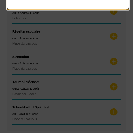
Exposition « Itinéraires »
du 10 Août au 16 Août
Petit Office
Réveil musculaire
du 10 Août au 14 Août
Plage du passous
Stretching
du 10 Août au 14 Août
Plage du passous
Tournoi d’échecs
du 10 Août au 10 Août
Résidence Challe
Tchoukball et Spikeball
du 11 Août au 11 Août
Plage du passous