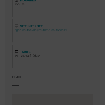
HORAIRES
10h-12h
SITE INTERNET
agon-coutainville@tourisme-coutances.fr
TARIFS
4€ - 2€ (tarif réduit)
PLAN