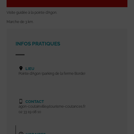
Visite guidée à la pointe d’Agon.
Marche de 3 km.
INFOS PRATIQUES
LIEU
Pointe d'Agon (parking de la ferme Borde)
CONTACT
agon-coutainville@tourisme-coutances.fr
02 33 19 08 10