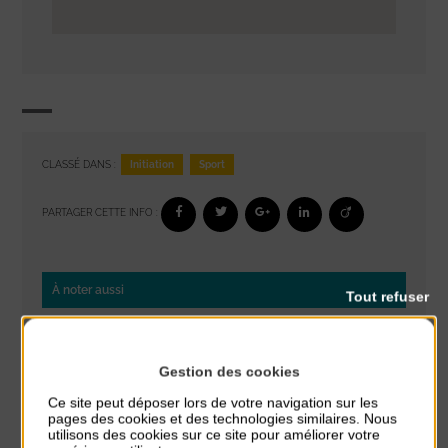
Initiation
Sport
CLASSÉ DANS :
PARTAGER CETTE INFO :
À noter aussi
Tout refuser
Réveil musculaire
du 3 Août au 7 Août
Gestion des cookies
Plage du passous
Ce site peut déposer lors de votre navigation sur les
pages des cookies et des technologies similaires. Nous
Stretching
utilisons des cookies sur ce site pour améliorer votre
du 3 Août au 7 Août