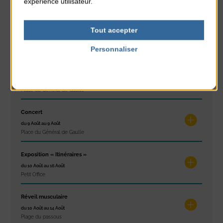
expérience utilisateur.
Plage du passous
Concours de châteaux de sable
Tout accepter
du 7 Août au 7 Août
Plage du passous
Personnaliser
Politique de confidentialité
Glisse & Environnement
du 9 Août au 9 Août
Place du Général de Gaulle
Concert
du 9 Août au 9 Août
Place du Général de Gaulle
Exposition « Itinéraires »
du 10 Août au 16 Août
Petit Office
Réveil musculaire
du 10 Août au 14 Août
Plage du passous