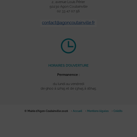
2, avenue Louis Périer
50230 Agon Coutainville
02 33 47 07 56
HORAIRES D’OUVERTURE
Permanence :
du lundi au vendredi
de 9h00 à 12h15 et de 13h45 à 16h45
© Mairie d'Agon-Coutainville 2026
Accueil
Mentions légales
Crédits