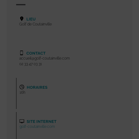
LIEU
Golf de Coutainville
CONTACT
accueil@golf-coutainville.com
02 33 47 03 31
HORAIRES
16h
SITE INTERNET
golf-coutainville.com