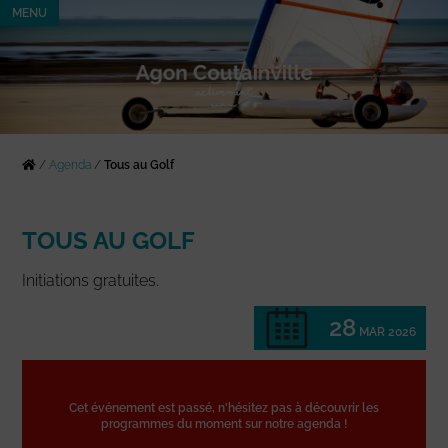
MENU
/
Agenda
/
Tous au Golf
TOUS AU GOLF
Initiations gratuites.
28
MAR 2026
Cet événement est passé, n'hésitez pas à découvrir les
programmes du moment sur notre agenda !