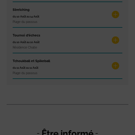
Stretching
du 10 Août au 14 Août
Plage du passous
Tournoi d’échecs
du 10 Août au 10 Août
Résidence Challe
Tchoukball et Spikeball
du 11 Août au 11 Août
Plage du passous
Être informé