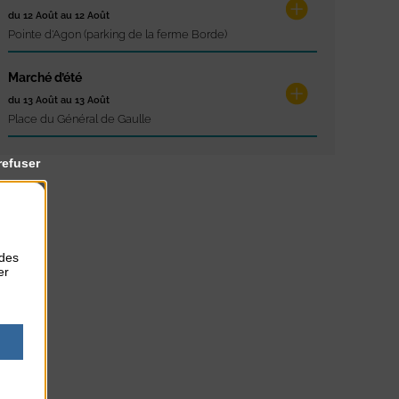
du 12 Août au 12 Août
Pointe d'Agon (parking de la ferme Borde)
Marché d’été
du 13 Août au 13 Août
Place du Général de Gaulle
refuser
 des
er