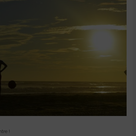
tre !