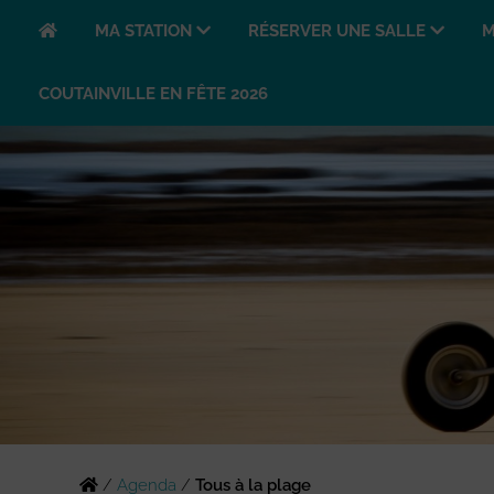
MA STATION
RÉSERVER UNE SALLE
M
COUTAINVILLE EN FÊTE 2026
/
Agenda
/
Tous à la plage