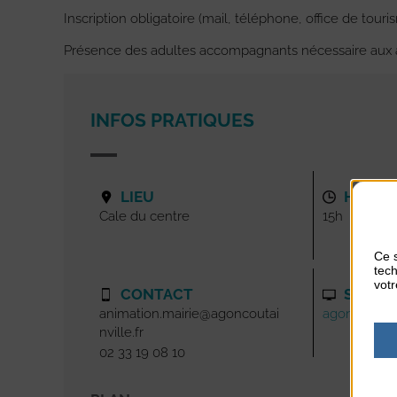
Inscription obligatoire (mail, téléphone, office de touri
Présence des adultes accompagnants nécessaire aux ab
INFOS PRATIQUES
LIEU
HORAI
Cale du centre
15h
Ce s
tech
votr
CONTACT
SITE I
animation.mairie@agoncoutai
agoncoutainv
nville.fr
02 33 19 08 10