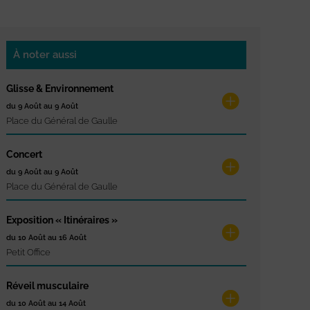
À noter aussi
Glisse & Environnement
du 9 Août au 9 Août
Place du Général de Gaulle
Concert
du 9 Août au 9 Août
Place du Général de Gaulle
Exposition « Itinéraires »
du 10 Août au 16 Août
Petit Office
Réveil musculaire
du 10 Août au 14 Août