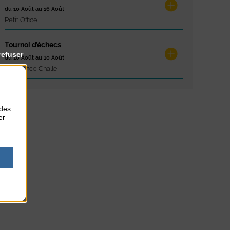
du 10 Août au 16 Août
Petit Office
Tournoi d’échecs
refuser
du 10 Août au 10 Août
Résidence Challe
 des
er