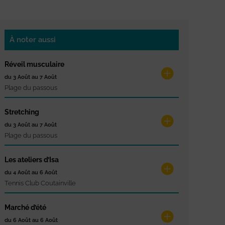
À noter aussi
Réveil musculaire
du 3 Août au 7 Août
Plage du passous
Stretching
du 3 Août au 7 Août
Plage du passous
Les ateliers d’Isa
du 4 Août au 6 Août
Tennis Club Coutainville
Marché d’été
du 6 Août au 6 Août