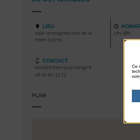
LIEU
HORAI
salle omnisports (rue de la
17h-18h
mare à jorre)
CONTACT
Ce s
bouillet.thierry2@orange.fr
tech
06 10 90 33 23
votr
PLAN