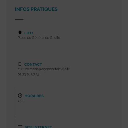
INFOS PRATIQUES
LIEU
Place du Général de Gaulle
CONTACT
culture.mairie@agoncoutainville.fr
02 33 76 67 34
HORAIRES
15h
SITE INTERNET