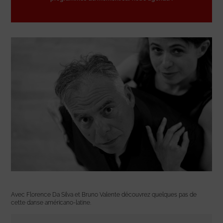
Avec Florence Da Silva et Bruno Valente découvrez quelques pas de
cette danse américano-latine.