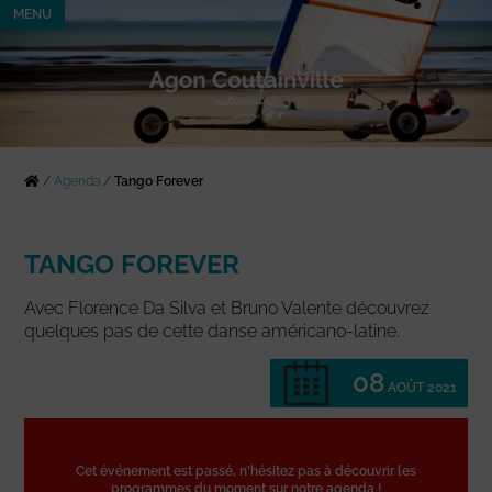
MENU
/
Agenda
/
Tango Forever
TANGO FOREVER
Avec Florence Da Silva et Bruno Valente découvrez
quelques pas de cette danse américano-latine.
08
AOÛT 2021
Cet événement est passé, n'hésitez pas à découvrir les
programmes du moment sur notre agenda !