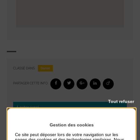
Danse
CLASSÉ DANS :
PARTAGER CETTE INFO :
Tout refuser
À noter aussi
Glisse & Environnement
Gestion des cookies
du 9 Août au 9 Août
Place du Général de Gaulle
Ce site peut déposer lors de votre navigation sur les
pages des cookies et des technologies similaires. Nous