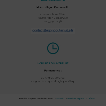
NOUS CONTACTER
Mairie d’Agon Coutainville
2, avenue Louis Périer
50230 Agon Coutainville
02 33 47 07 56
HORAIRES D’OUVERTURE
Permanence :
du lundi au vendredi
de 9h00 à 12h15 et de 13h45 à 16h45
© Mairie d'Agon-Coutainville 2026
Accueil
Mentions légales
Crédits