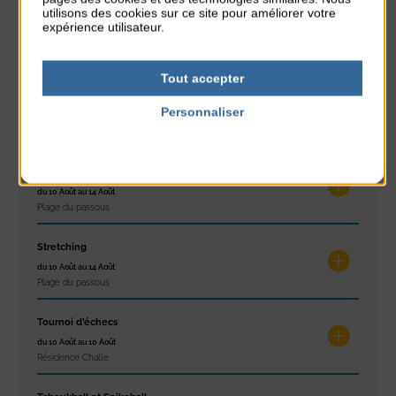
utilisons des cookies sur ce site pour améliorer votre
Concert
expérience utilisateur.
du 9 Août au 9 Août
Place du Général de Gaulle
Tout accepter
Exposition « Itinéraires »
Personnaliser
du 10 Août au 16 Août
Petit Office
Politique de confidentialité
Réveil musculaire
du 10 Août au 14 Août
Plage du passous
Stretching
du 10 Août au 14 Août
Plage du passous
Tournoi d’échecs
du 10 Août au 10 Août
Résidence Challe