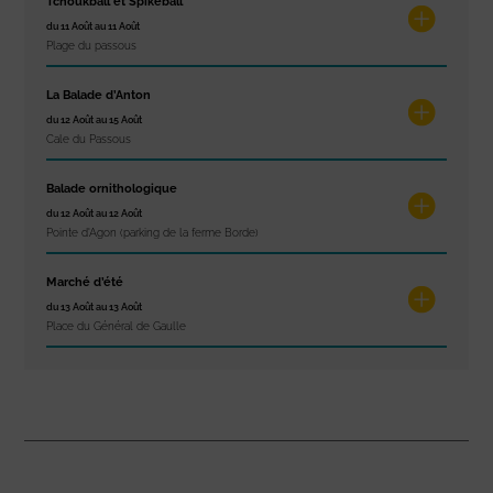
Tchoukball et Spikeball
du 11 Août au 11 Août
Plage du passous
La Balade d’Anton
du 12 Août au 15 Août
Cale du Passous
Balade ornithologique
du 12 Août au 12 Août
Pointe d'Agon (parking de la ferme Borde)
Marché d’été
du 13 Août au 13 Août
Place du Général de Gaulle