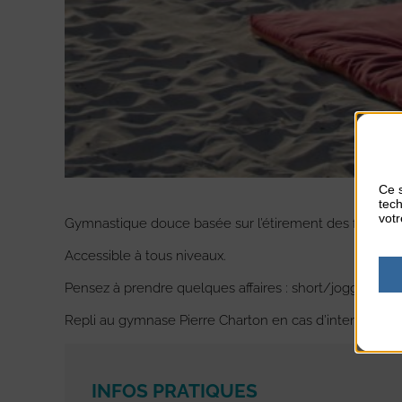
Ce s
tech
votr
Gymnastique douce basée sur l’étirement des fibres m
Accessible à tous niveaux.
Pensez à prendre quelques affaires : short/jogging, ta
Repli au gymnase Pierre Charton en cas d’intempéries
INFOS PRATIQUES