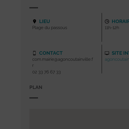
LIEU
HORAI
Plage du passous
11h-12h
CONTACT
SITE I
com.mairie@agoncoutainville.f
agoncoutainv
r
02 33 76 67 33
PLAN