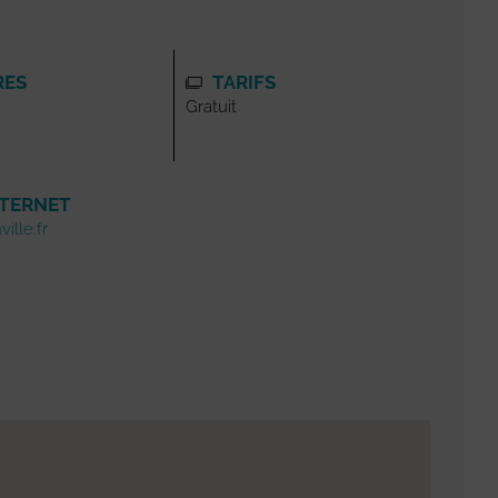
RES
TARIFS
Gratuit
NTERNET
ille.fr