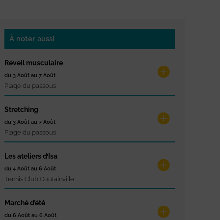
À noter aussi
Réveil musculaire
du 3 Août au 7 Août
Plage du passous
Stretching
du 3 Août au 7 Août
Plage du passous
Les ateliers d’Isa
du 4 Août au 6 Août
Tennis Club Coutainville
Marché d’été
du 6 Août au 6 Août