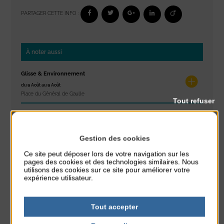
PARTAGER CETTE INFO :
À noter aussi
Glisse & Environnement
du 9 Août au 9 Août
Place du Général de Gaulle
Tout refuser
Concert
du 9 Août au 9 Août
Place du Général de Gaulle
Gestion des cookies
Ce site peut déposer lors de votre navigation sur les
Exposition « Itinéraires »
pages des cookies et des technologies similaires. Nous
utilisons des cookies sur ce site pour améliorer votre
du 10 Août au 16 Août
expérience utilisateur.
Petit Office
Réveil musculaire
Tout accepter
du 10 Août au 14 Août
Plage du passous