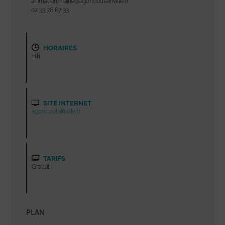
animation.mairie@agoncoutainville.fr
02 33 76 67 33
HORAIRES
11h
SITE INTERNET
agoncoutainville.fr
TARIFS
Gratuit
PLAN