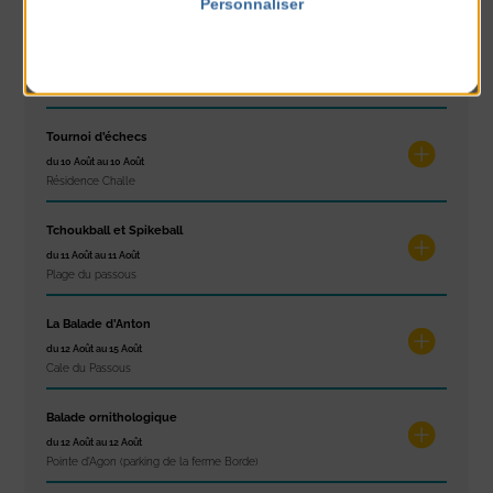
Personnaliser
Politique de confidentialité
Stretching
du 10 Août au 14 Août
Plage du passous
Tournoi d’échecs
du 10 Août au 10 Août
Résidence Challe
Tchoukball et Spikeball
du 11 Août au 11 Août
Plage du passous
La Balade d’Anton
du 12 Août au 15 Août
Cale du Passous
Balade ornithologique
du 12 Août au 12 Août
Pointe d'Agon (parking de la ferme Borde)