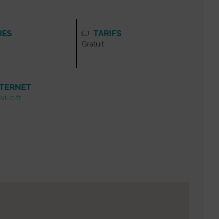
RES
TARIFS
Gratuit
NTERNET
ille.fr