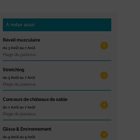
À noter aussi
Réveil musculaire
du 3 Août au 7 Août
Plage du passous
Stretching
du 3 Août au 7 Août
Plage du passous
Concours de châteaux de sable
du 7 Août au 7 Août
Plage du passous
Glisse & Environnement
du 9 Août au 9 Août