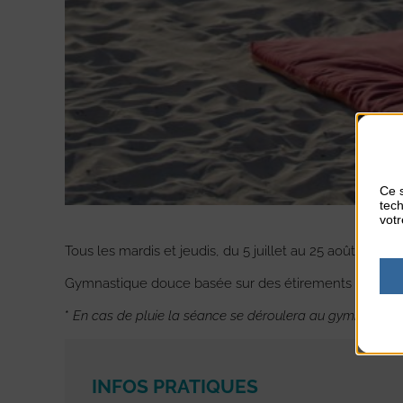
Ce s
tech
votr
Tous les mardis et jeudis, du 5 juillet au 25 août 2022
Gymnastique douce basée sur des étirements des fibr
*
En cas de pluie la séance se déroulera au gymnase.
INFOS PRATIQUES