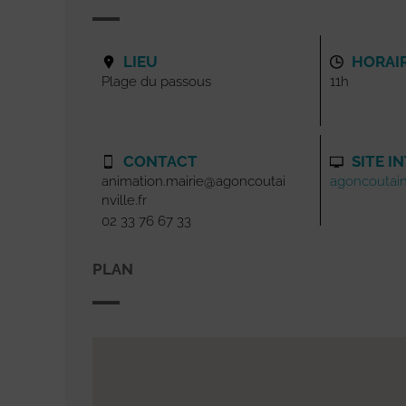
LIEU
HORAI
Plage du passous
11h
CONTACT
SITE I
animation.mairie@agoncoutai
agoncoutainv
nville.fr
02 33 76 67 33
PLAN