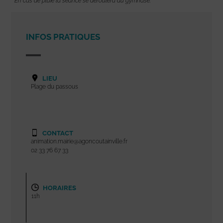
*
En cas de pluie la séance se déroulera au gymnase.
INFOS PRATIQUES
LIEU
Plage du passous
CONTACT
animation.mairie@agoncoutainville.fr
02 33 76 67 33
HORAIRES
11h