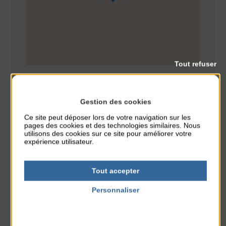
Tout refuser
Gestion des cookies
Ce site peut déposer lors de votre navigation sur les
pages des cookies et des technologies similaires. Nous
Animation
Sport
CLASSÉ DANS :
utilisons des cookies sur ce site pour améliorer votre
expérience utilisateur.
PARTAGER CETTE INFO :
Tout accepter
Personnaliser
À noter aussi
Politique de confidentialité
Réveil musculaire