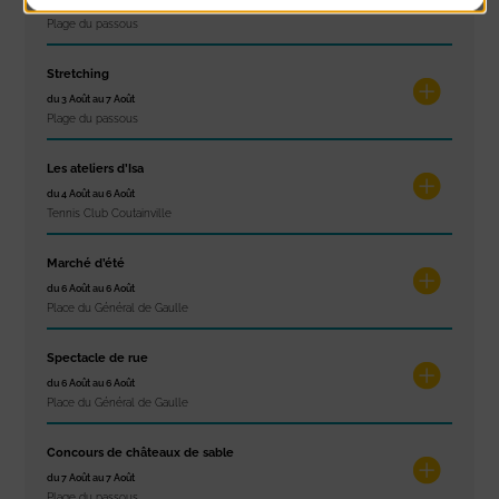
du 3 Août au 7 Août
Plage du passous
Stretching
du 3 Août au 7 Août
Plage du passous
Les ateliers d’Isa
du 4 Août au 6 Août
Tennis Club Coutainville
Marché d’été
du 6 Août au 6 Août
Place du Général de Gaulle
Spectacle de rue
du 6 Août au 6 Août
Place du Général de Gaulle
Concours de châteaux de sable
du 7 Août au 7 Août
Plage du passous