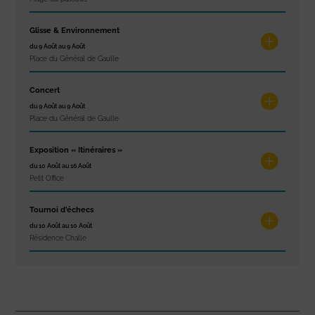
Glisse & Environnement
du 9 Août au 9 Août
Place du Général de Gaulle
Concert
du 9 Août au 9 Août
Place du Général de Gaulle
Exposition « Itinéraires »
du 10 Août au 16 Août
Petit Office
Tournoi d’échecs
du 10 Août au 10 Août
Résidence Challe