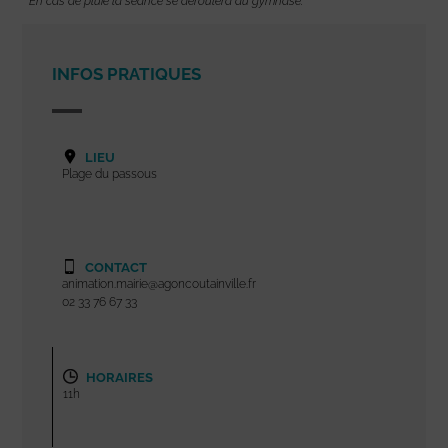
*
En cas de pluie la séance se déroulera au gymnase.
INFOS PRATIQUES
LIEU
Plage du passous
CONTACT
animation.mairie@agoncoutainville.fr
02 33 76 67 33
HORAIRES
11h