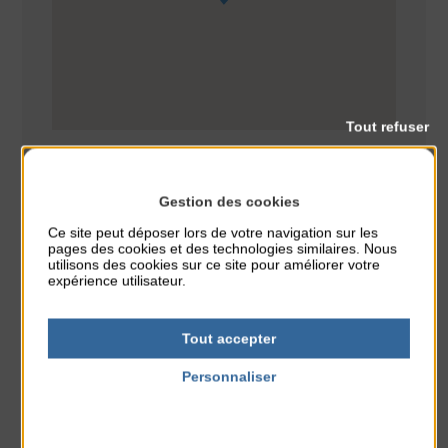
Tout refuser
Gestion des cookies
Ce site peut déposer lors de votre navigation sur les
pages des cookies et des technologies similaires. Nous
Animation
Sport
CLASSÉ DANS :
utilisons des cookies sur ce site pour améliorer votre
expérience utilisateur.
PARTAGER CETTE INFO :
Tout accepter
Personnaliser
À noter aussi
Politique de confidentialité
Réveil musculaire