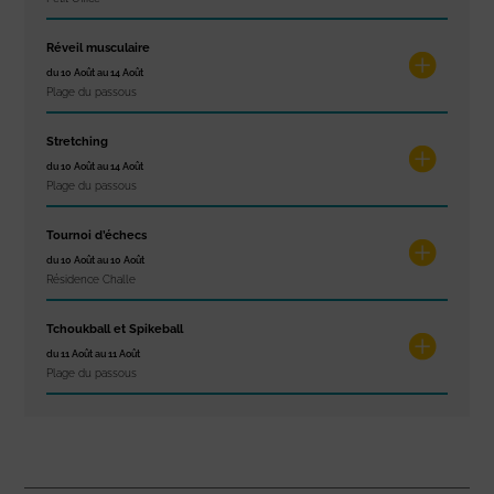
Réveil musculaire
du 10 Août au 14 Août
Plage du passous
Stretching
du 10 Août au 14 Août
Plage du passous
Tournoi d’échecs
du 10 Août au 10 Août
Résidence Challe
Tchoukball et Spikeball
du 11 Août au 11 Août
Plage du passous