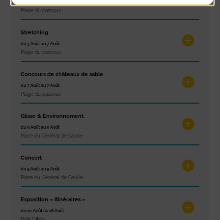
du 3 Août au 7 Août
Plage du passous
Stretching
du 3 Août au 7 Août
Plage du passous
Concours de châteaux de sable
du 7 Août au 7 Août
Plage du passous
Glisse & Environnement
du 9 Août au 9 Août
Place du Général de Gaulle
Concert
du 9 Août au 9 Août
Place du Général de Gaulle
Exposition « Itinéraires »
du 10 Août au 16 Août
Petit Office