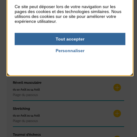
Glisse & Environnement
Ce site peut déposer lors de votre navigation sur les
pages des cookies et des technologies similaires. Nous
du 9 Août au 9 Août
utilisons des cookies sur ce site pour améliorer votre
Place du Général de Gaulle
expérience utilisateur.
Concert
du 9 Août au 9 Août
Tout accepter
Place du Général de Gaulle
Personnaliser
Exposition « Itinéraires »
Politique de confidentialité
du 10 Août au 16 Août
Petit Office
Réveil musculaire
du 10 Août au 14 Août
Plage du passous
Stretching
du 10 Août au 14 Août
Plage du passous
Tournoi d’échecs