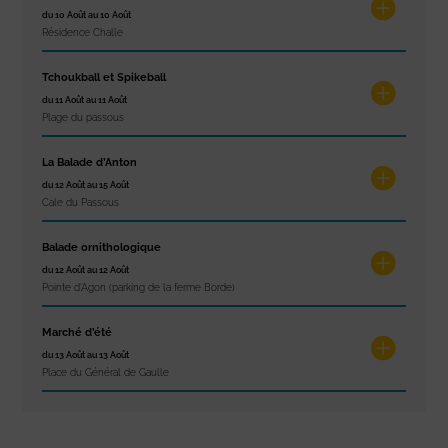
du 10 Août au 10 Août
Résidence Challe
Tchoukball et Spikeball
du 11 Août au 11 Août
Plage du passous
La Balade d’Anton
du 12 Août au 15 Août
Cale du Passous
Balade ornithologique
du 12 Août au 12 Août
Pointe d'Agon (parking de la ferme Borde)
Marché d’été
du 13 Août au 13 Août
Place du Général de Gaulle