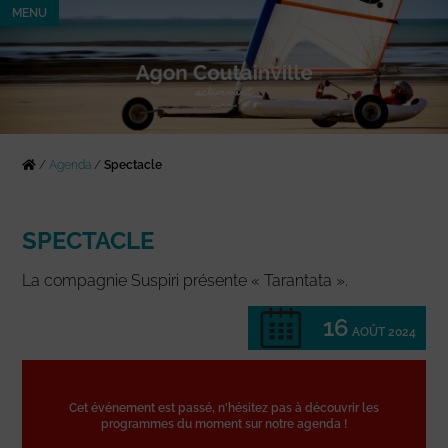
MENU
/
Agenda
/
Spectacle
SPECTACLE
La compagnie Suspiri présente « Tarantata ».
16
AOÛT 2024
Cet événement est passé, n'hésitez pas à découvrir les
programmes du moment sur notre agenda !