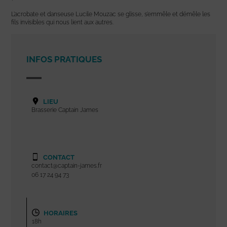
L’acrobate et danseuse Lucile Mouzac se glisse, s’emmêle et démêle les
fils invisibles qui nous lient aux autres.
INFOS PRATIQUES
LIEU
Brasserie Captain James
CONTACT
contact@captain-james.fr
06 17 24 94 73
HORAIRES
18h