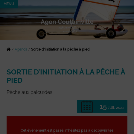
MENU
/
Agenda
/
Sortie d’initiation à la pêche à pied
SORTIE D’INITIATION À LA PÊCHE À
PIED
Pêche aux palourdes.
15
JUIL 2022
Cet événement est passé, n'hésitez pas à découvrir les