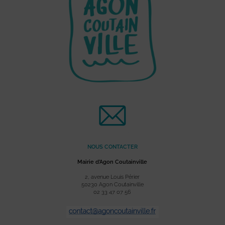
NOUS CONTACTER
Mairie d’Agon Coutainville
2, avenue Louis Périer
50230 Agon Coutainville
02 33 47 07 56