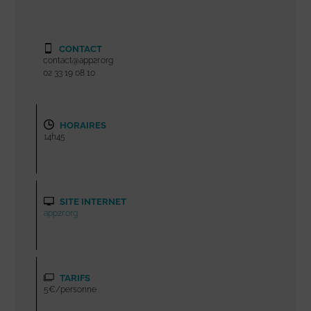
CONTACT
contact@app2r.org
02 33 19 08 10
HORAIRES
14h45
SITE INTERNET
app2r.org
TARIFS
5€/personne