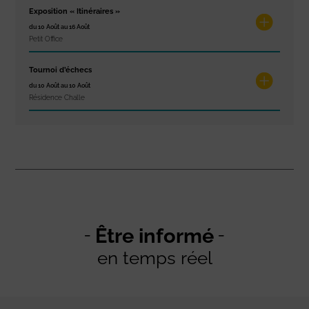
Exposition « Itinéraires »
du 10 Août au 16 Août
Petit Office
Tournoi d’échecs
du 10 Août au 10 Août
Résidence Challe
Être informé
en temps réel