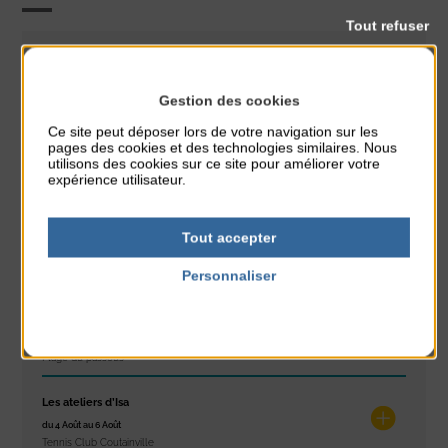
Tout refuser
Initiation
pêche
CLASSÉ DANS :
Gestion des cookies
PARTAGER CETTE INFO :
Ce site peut déposer lors de votre navigation sur les
pages des cookies et des technologies similaires. Nous
utilisons des cookies sur ce site pour améliorer votre
expérience utilisateur.
À noter aussi
Réveil musculaire
Tout accepter
du 3 Août au 7 Août
Plage du passous
Personnaliser
Politique de confidentialité
Stretching
du 3 Août au 7 Août
Plage du passous
Les ateliers d’Isa
du 4 Août au 6 Août
Tennis Club Coutainville