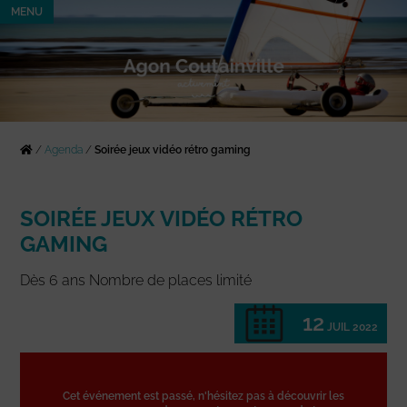
MENU
/
Agenda
/
Soirée jeux vidéo rétro gaming
SOIRÉE JEUX VIDÉO RÉTRO
GAMING
Dès 6 ans Nombre de places limité
12
JUIL 2022
Cet événement est passé, n'hésitez pas à découvrir les