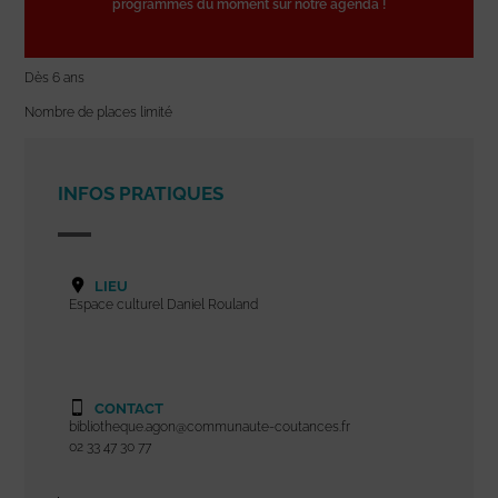
programmes du moment sur notre agenda !
Dès 6 ans
Nombre de places limité
INFOS PRATIQUES
LIEU
Espace culturel Daniel Rouland
CONTACT
bibliotheque.agon@communaute-coutances.fr
02 33 47 30 77