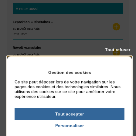
À noter aussi
Exposition « Itinéraires »
du 10 Août au 16 Août
Petit Office
Réveil musculaire
Tout refuser
du 10 Août au 14 Août
Plage du passous
Gestion des cookies
Stretching
du 10 Août au 14 Août
Ce site peut déposer lors de votre navigation sur les
Plage du passous
pages des cookies et des technologies similaires. Nous
utilisons des cookies sur ce site pour améliorer votre
expérience utilisateur.
Tournoi d’échecs
du 10 Août au 10 Août
Résidence Challe
Tout accepter
Personnaliser
Tchoukball et Spikeball
du 11 Août au 11 Août
Politique de confidentialité