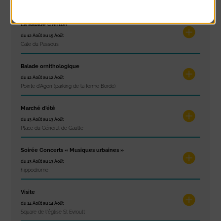
Plage du passous
La Balade d’Anton
du 12 Août au 15 Août
Cale du Passous
Balade ornithologique
du 12 Août au 12 Août
Pointe d'Agon (parking de la ferme Borde)
Marché d’été
du 13 Août au 13 Août
Place du Général de Gaulle
Soirée Concerts « Musiques urbaines »
du 13 Août au 13 Août
hippodrome
Visite
du 14 Août au 14 Août
Square de l'église St Evroult