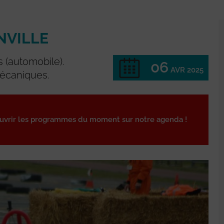
NVILLE
 (automobile).
06
AVR 2025
Mécaniques.
ouvrir les programmes du moment sur notre agenda !