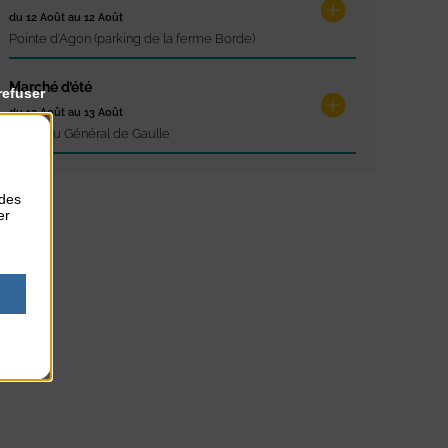
du 12 Août au 12 Août
Pointe d'Agon (parking de la ferme Borde)
Marché d’été
refuser
du 13 Août au 13 Août
Place du Général de Gaulle
 des
er