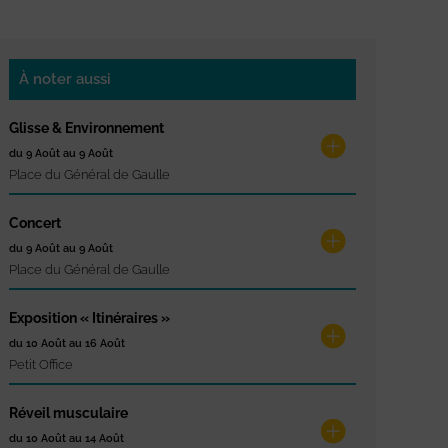
À noter aussi
Glisse & Environnement
du 9 Août au 9 Août
Place du Général de Gaulle
Concert
du 9 Août au 9 Août
Place du Général de Gaulle
Exposition « Itinéraires »
du 10 Août au 16 Août
Petit Office
Réveil musculaire
du 10 Août au 14 Août