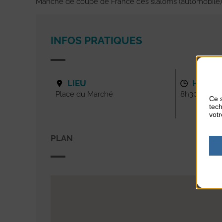
Manche de coupe de France des slaloms (automobile).
INFOS PRATIQUES
LIEU
HORAI
Place du Marché
8h30-18h
Ce s
tech
votr
PLAN