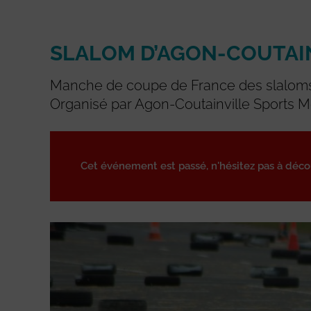
SLALOM D’AGON-COUTAI
Manche de coupe de France des slaloms
Organisé par Agon-Coutainville Sports 
Cet événement est passé, n'hésitez pas à déc