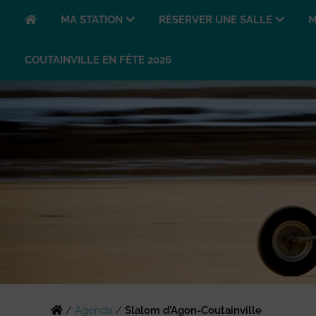
MA STATION
RÉSERVER UNE SALLE
M
COUTAINVILLE EN FÊTE 2026
/
Agenda
/
Slalom d’Agon-Coutainville