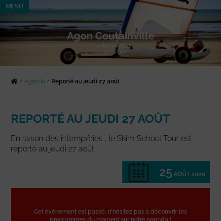
MENU
/
Agenda
/
Reporté au jeudi 27 août
REPORTÉ AU JEUDI 27 AOÛT
En raison des intempéries , le Skim School Tour est
reporté au jeudi 27 août.
25
AOÛT 2020
Cet événement est passé, n'hésitez pas à découvrir les
programmes du moment sur notre agenda !