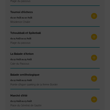
Plage du passous
Tournoi d’échecs
du 10 Août au 10 Août
Résidence Challe
Tchoukball et Spikeball
du 11 Août au 11 Août
Plage du passous
La Balade d’Anton
du 12 Août au 15 Août
Cale du Passous
Balade ornithologique
du 12 Août au 12 Août
Pointe d'Agon (parking de la ferme Borde)
Marché d’été
du 13 Août au 13 Août
Place du Général de Gaulle