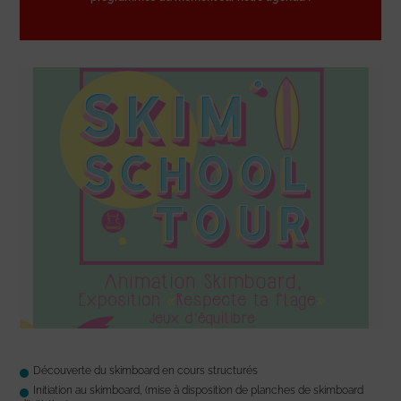
Découverte du skimboard en cours structurés
Initiation au skimboard, (mise à disposition de planches de skimboard