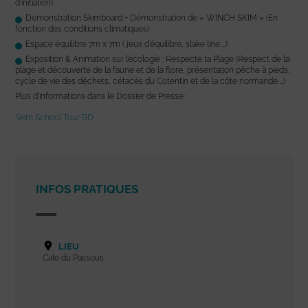
d’initiation)
Démonstration Skimboard + Démonstration de « WINCH SKIM » (En
fonction des conditions climatiques)
Espace équilibre 7m x 7m ( jeux d’équilibre, slake line,…)
Exposition & Animation sur l’écologie : Respecte ta Plage (Respect de la
plage et découverte de la faune et de la flore, présentation pêche à pieds,
cycle de vie des déchets, cétacés du Cotentin et de la côte normande,…)
Plus d’informations dans le Dossier de Presse:
Skim School Tour BD
INFOS PRATIQUES
LIEU
Cale du Passous