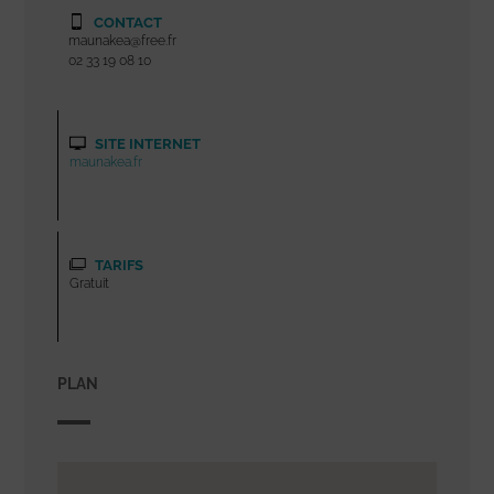
CONTACT
maunakea@free.fr
02 33 19 08 10
SITE INTERNET
maunakea.fr
TARIFS
Gratuit
PLAN