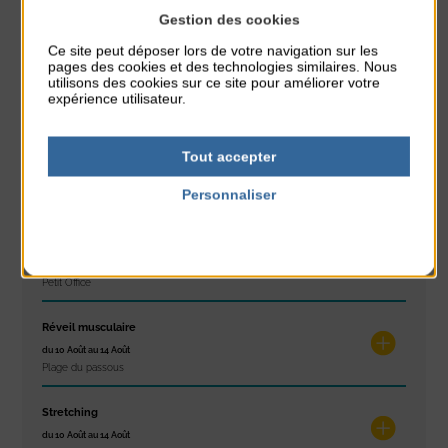
Gestion des cookies
À noter aussi
Ce site peut déposer lors de votre navigation sur les
pages des cookies et des technologies similaires. Nous
Glisse & Environnement
utilisons des cookies sur ce site pour améliorer votre
du 9 Août au 9 Août
expérience utilisateur.
Place du Général de Gaulle
Tout accepter
Concert
du 9 Août au 9 Août
Personnaliser
Place du Général de Gaulle
Politique de confidentialité
Exposition « Itinéraires »
du 10 Août au 16 Août
Petit Office
Réveil musculaire
du 10 Août au 14 Août
Plage du passous
Stretching
du 10 Août au 14 Août