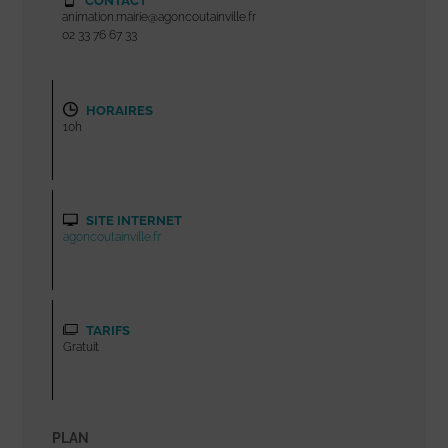
CONTACT
animation.mairie@agoncoutainville.fr
02 33 76 67 33
HORAIRES
10h
SITE INTERNET
agoncoutainville.fr
TARIFS
Gratuit
PLAN