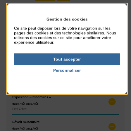
PARTAGER CETTE INFO :
Gestion des cookies
Ce site peut déposer lors de votre navigation sur les
pages des cookies et des technologies similaires. Nous
À noter aussi
utilisons des cookies sur ce site pour améliorer votre
expérience utilisateur.
Glisse & Environnement
du 9 Août au 9 Août
Tout accepter
Place du Général de Gaulle
Personnaliser
Concert
Politique de confidentialité
du 9 Août au 9 Août
Place du Général de Gaulle
Exposition « Itinéraires »
du 10 Août au 16 Août
Petit Office
Réveil musculaire
du 10 Août au 14 Août