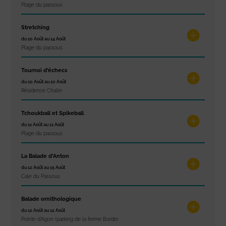
Plage du passous
Stretching
du 10 Août au 14 Août
Plage du passous
Tournoi d’échecs
du 10 Août au 10 Août
Résidence Challe
Tchoukball et Spikeball
du 11 Août au 11 Août
Plage du passous
La Balade d’Anton
du 12 Août au 15 Août
Cale du Passous
Balade ornithologique
du 12 Août au 12 Août
Pointe d'Agon (parking de la ferme Borde)