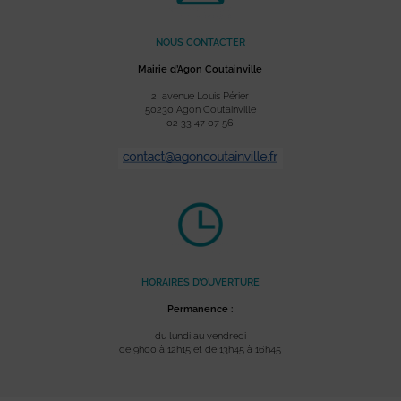
NOUS CONTACTER
Mairie d’Agon Coutainville
2, avenue Louis Périer
50230 Agon Coutainville
02 33 47 07 56
HORAIRES D’OUVERTURE
Permanence :
du lundi au vendredi
de 9h00 à 12h15 et de 13h45 à 16h45