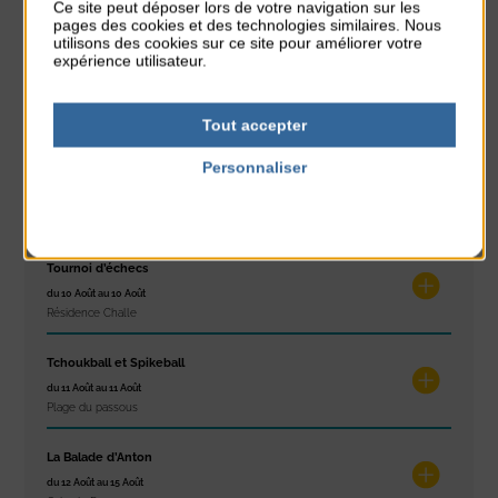
Ce site peut déposer lors de votre navigation sur les
du 10 Août au 16 Août
pages des cookies et des technologies similaires. Nous
Petit Office
utilisons des cookies sur ce site pour améliorer votre
expérience utilisateur.
Réveil musculaire
du 10 Août au 14 Août
Tout accepter
Plage du passous
Personnaliser
Stretching
Politique de confidentialité
du 10 Août au 14 Août
Plage du passous
Tournoi d’échecs
du 10 Août au 10 Août
Résidence Challe
Tchoukball et Spikeball
du 11 Août au 11 Août
Plage du passous
La Balade d’Anton
du 12 Août au 15 Août