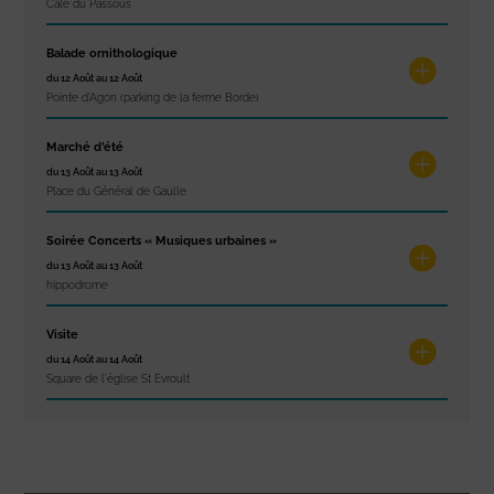
Cale du Passous
Balade ornithologique
du 12 Août au 12 Août
Pointe d'Agon (parking de la ferme Borde)
Marché d’été
du 13 Août au 13 Août
Place du Général de Gaulle
Soirée Concerts « Musiques urbaines »
du 13 Août au 13 Août
hippodrome
Visite
du 14 Août au 14 Août
Square de l'église St Evroult