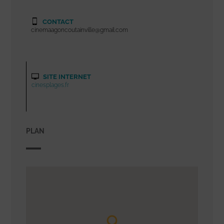
CONTACT
cinemaagoncoutainville@gmail.com
SITE INTERNET
cinesplages.fr
PLAN