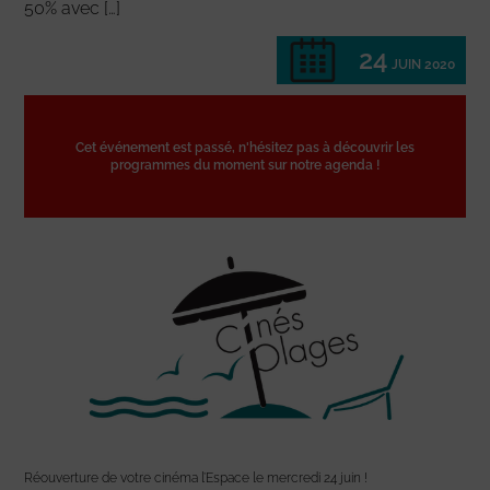
50% avec […]
24
JUIN 2020
Cet événement est passé, n'hésitez pas à découvrir les
programmes du moment sur notre agenda !
Réouverture de votre cinéma l’Espace le mercredi 24 juin !