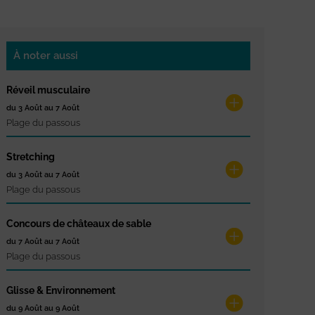
À noter aussi
Réveil musculaire
du 3 Août au 7 Août
Plage du passous
Stretching
du 3 Août au 7 Août
Plage du passous
Concours de châteaux de sable
du 7 Août au 7 Août
Plage du passous
Glisse & Environnement
du 9 Août au 9 Août