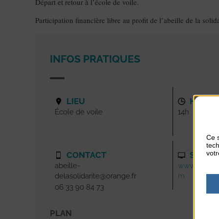
Départ et retour à l’école de voile.
Participation financière libre au profit de l’abeille de la solida
INFOS PRATIQUES
LIEU
HORAI
École de voile
14h
Ce s
tech
votr
CONTACT
SITE I
abeille-
www.labeille
delasolidarite@orange.fr
m
06 33 90 84 73
PLAN