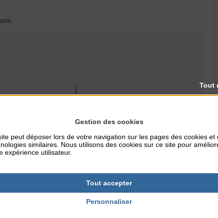
rité.
Tout 
RES
TARIFS
Participation libre
Gestion des cookies
ite peut déposer lors de votre navigation sur les pages des cookies et
nologies similaires. Nous utilisons des cookies sur ce site pour amélior
e expérience utilisateur.
NTERNET
delasolidarite.co
Tout accepter
Personnaliser