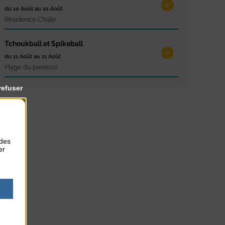
du 10 Août au 10 Août
Résidence Challe
Tchoukball et Spikeball
du 11 Août au 11 Août
Plage du passous
refuser
 des
er