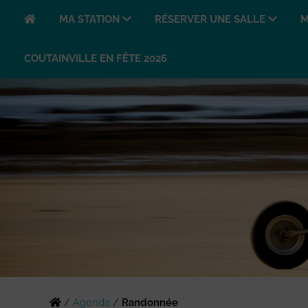
MA STATION
RÉSERVER UNE SALLE
M
COUTAINVILLE EN FÊTE 2026
/
Agenda
/
Randonnée