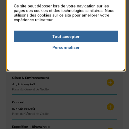
Réveil musculaire
Ce site peut déposer lors de votre navigation sur les
pages des cookies et des technologies similaires. Nous
du 3 Août au 7 Août
utilisons des cookies sur ce site pour améliorer votre
Plage du passous
expérience utilisateur.
Stretching
du 3 Août au 7 Août
Tout accepter
Plage du passous
Personnaliser
Concours de châteaux de sable
Politique de confidentialité
du 7 Août au 7 Août
Plage du passous
Glisse & Environnement
du 9 Août au 9 Août
Place du Général de Gaulle
Concert
du 9 Août au 9 Août
Place du Général de Gaulle
Exposition « Itinéraires »