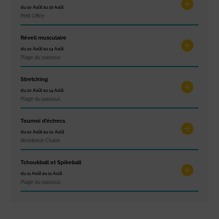
du 10 Août au 16 Août
Petit Office
Réveil musculaire
du 10 Août au 14 Août
Plage du passous
Stretching
du 10 Août au 14 Août
Plage du passous
Tournoi d’échecs
du 10 Août au 10 Août
Résidence Challe
Tchoukball et Spikeball
du 11 Août au 11 Août
Plage du passous