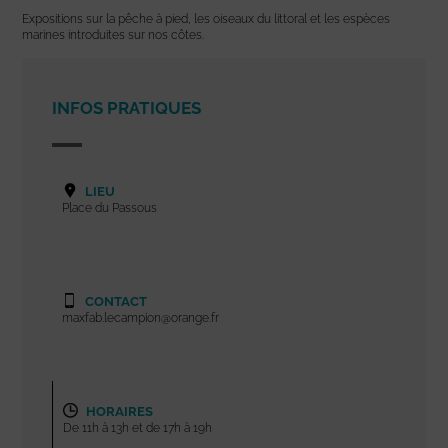
Expositions sur la pêche à pied, les oiseaux du littoral et les espèces
marines introduites sur nos côtes.
INFOS PRATIQUES
LIEU
Place du Passous
CONTACT
maxfab.lecampion@orange.fr
HORAIRES
De 11h à 13h et de 17h à 19h