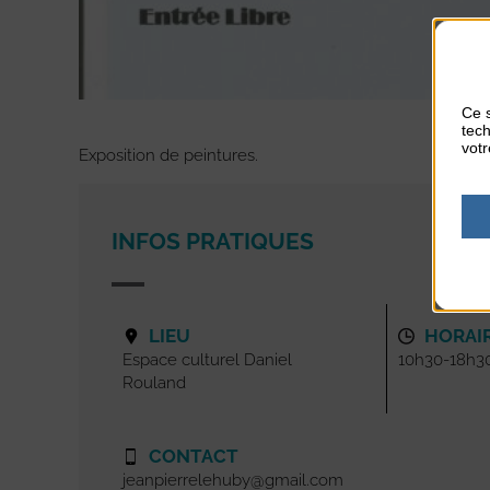
Ce s
tech
votr
Exposition de peintures.
INFOS PRATIQUES
LIEU
HORAI
Espace culturel Daniel
10h30-18h3
Rouland
CONTACT
jeanpierrelehuby@gmail.com