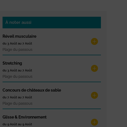
À noter aussi
Réveil musculaire
du 3 Août au 7 Août
Plage du passous
Stretching
du 3 Août au 7 Août
Plage du passous
Concours de châteaux de sable
du 7 Août au 7 Août
Plage du passous
Glisse & Environnement
du 9 Août au 9 Août