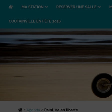
MA STATION
RÉSERVER UNE SALLE
M
COUTAINVILLE EN FÊTE 2026
/
Agenda
/
Peinture en liberté