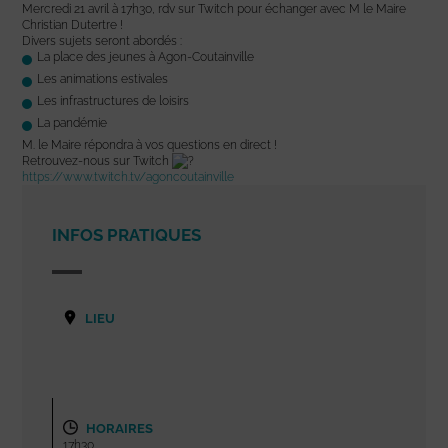
Mercredi 21 avril à 17h30, rdv sur Twitch pour échanger avec M le Maire
Christian Dutertre !
Divers sujets seront abordés :
La place des jeunes à Agon-Coutainville
Les animations estivales
Les infrastructures de loisirs
La pandémie
M. le Maire répondra à vos questions en direct !
Retrouvez-nous sur Twitch
https://www.twitch.tv/agoncoutainville
INFOS PRATIQUES
LIEU
HORAIRES
17h30