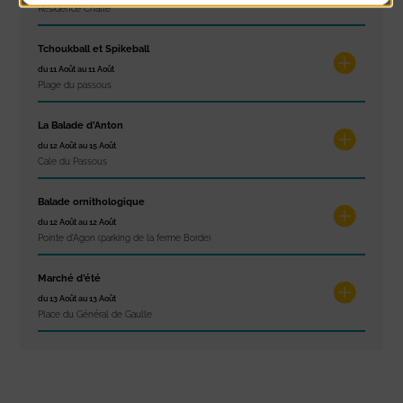
Résidence Challe
Tchoukball et Spikeball
du 11 Août au 11 Août
Plage du passous
La Balade d’Anton
du 12 Août au 15 Août
Cale du Passous
Balade ornithologique
du 12 Août au 12 Août
Pointe d'Agon (parking de la ferme Borde)
Marché d’été
du 13 Août au 13 Août
Place du Général de Gaulle