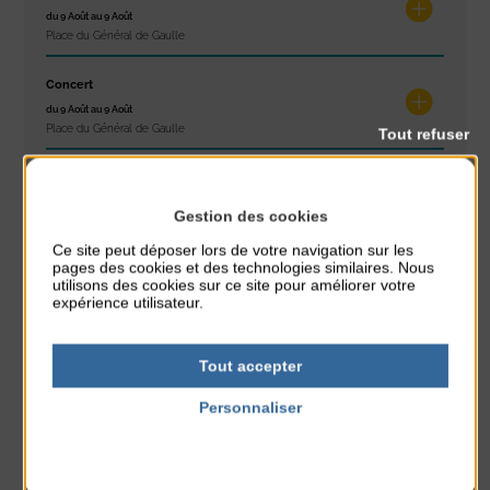
du 9 Août au 9 Août
Place du Général de Gaulle
Concert
du 9 Août au 9 Août
Place du Général de Gaulle
Tout refuser
Exposition « Itinéraires »
du 10 Août au 16 Août
Gestion des cookies
Petit Office
Ce site peut déposer lors de votre navigation sur les
pages des cookies et des technologies similaires. Nous
Réveil musculaire
utilisons des cookies sur ce site pour améliorer votre
du 10 Août au 14 Août
expérience utilisateur.
Plage du passous
Stretching
Tout accepter
du 10 Août au 14 Août
Personnaliser
Plage du passous
Politique de confidentialité
Tournoi d’échecs
du 10 Août au 10 Août