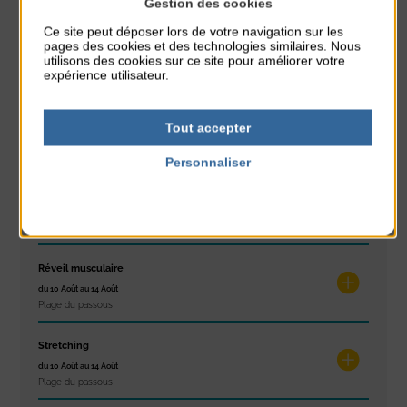
Gestion des cookies
Ce site peut déposer lors de votre navigation sur les
Glisse & Environnement
pages des cookies et des technologies similaires. Nous
utilisons des cookies sur ce site pour améliorer votre
du 9 Août au 9 Août
expérience utilisateur.
Place du Général de Gaulle
Concert
Tout accepter
du 9 Août au 9 Août
Place du Général de Gaulle
Personnaliser
Politique de confidentialité
Exposition « Itinéraires »
du 10 Août au 16 Août
Petit Office
Réveil musculaire
du 10 Août au 14 Août
Plage du passous
Stretching
du 10 Août au 14 Août
Plage du passous