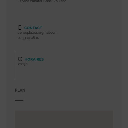
Espace culturel Daniel Rouland
CONTACT
ceriseplateau@gmail.com
02 33 19 08 10
HORAIRES
20h30
PLAN