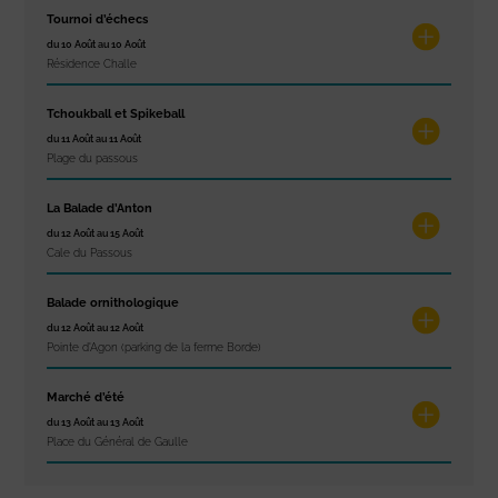
Tournoi d’échecs
du 10 Août au 10 Août
Résidence Challe
Tchoukball et Spikeball
du 11 Août au 11 Août
Plage du passous
La Balade d’Anton
du 12 Août au 15 Août
Cale du Passous
Balade ornithologique
du 12 Août au 12 Août
Pointe d'Agon (parking de la ferme Borde)
Marché d’été
du 13 Août au 13 Août
Place du Général de Gaulle