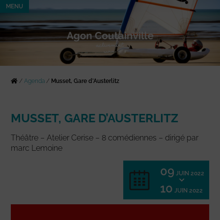
MENU
/
Agenda
/
Musset, Gare d’Austerlitz
MUSSET, GARE D’AUSTERLITZ
Théâtre – Atelier Cerise – 8 comédiennes – dirigé par
marc Lemoine
09
JUIN 2022
10
JUIN 2022