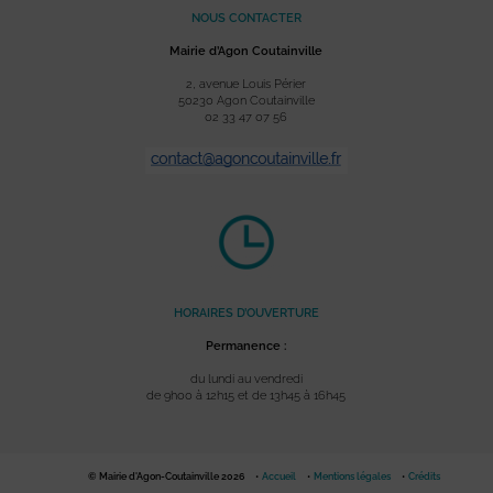
NOUS CONTACTER
Mairie d’Agon Coutainville
2, avenue Louis Périer
50230 Agon Coutainville
02 33 47 07 56
HORAIRES D’OUVERTURE
Permanence :
du lundi au vendredi
de 9h00 à 12h15 et de 13h45 à 16h45
© Mairie d'Agon-Coutainville 2026
Accueil
Mentions légales
Crédits