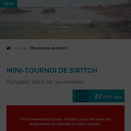
MENU
/
Agenda
/
Mini-tournoi de Switch
MINI-TOURNOI DE SWITCH
Tout public. Dès 6 ans. Sur inscription.
22
AOÛT 2025
Cet événement est passé, n'hésitez pas à découvrir les
programmes du moment sur notre agenda !