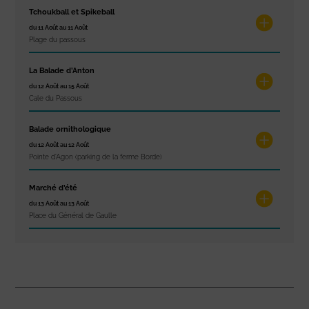
Tchoukball et Spikeball
du 11 Août au 11 Août
Plage du passous
La Balade d’Anton
du 12 Août au 15 Août
Cale du Passous
Balade ornithologique
du 12 Août au 12 Août
Pointe d'Agon (parking de la ferme Borde)
Marché d’été
du 13 Août au 13 Août
Place du Général de Gaulle