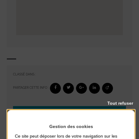
CLASSÉ DANS :
PARTAGER CETTE INFO :
Tout refuser
À noter aussi
Glisse & Environnement
Gestion des cookies
du 9 Août au 9 Août
Ce site peut déposer lors de votre navigation sur les
Place du Général de Gaulle