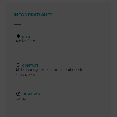
INFOS PRATIQUES
LIEU
Mediathèque
CONTACT
bibliotheque.agon@communaute-coutances.fr
02 33 47 30 77
HORAIRES
10h-12h