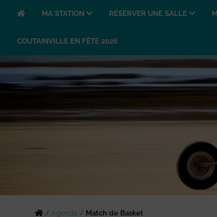
MA STATION
RÉSERVER UNE SALLE
M
COUTAINVILLE EN FÊTE 2026
/
Agenda
/
Match de Basket