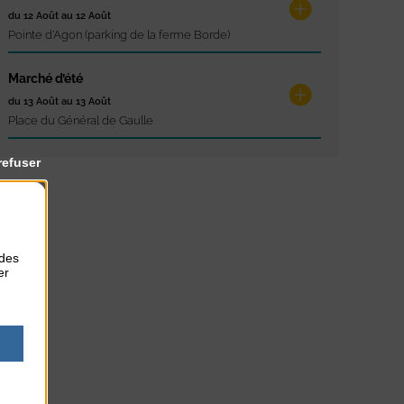
du 12 Août au 12 Août
Pointe d'Agon (parking de la ferme Borde)
Marché d’été
du 13 Août au 13 Août
Place du Général de Gaulle
refuser
 des
er