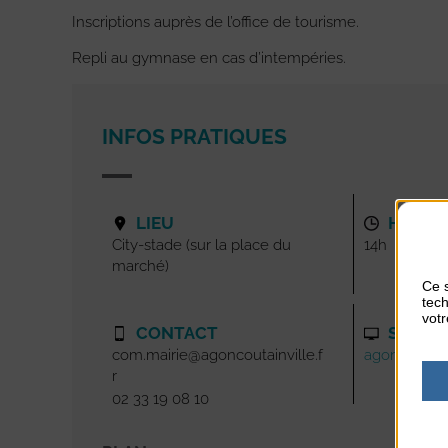
Inscriptions auprès de l’office de tourisme.
Repli au gymnase en cas d’intempéries.
INFOS PRATIQUES
LIEU
HORAI
City-stade (sur la place du
14h
marché)
Ce s
tech
votr
CONTACT
SITE I
com.mairie@agoncoutainville.f
agoncoutainv
r
02 33 19 08 10