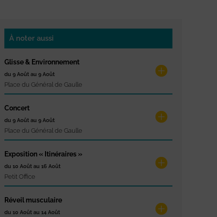
À noter aussi
Glisse & Environnement
du 9 Août au 9 Août
Place du Général de Gaulle
Concert
du 9 Août au 9 Août
Place du Général de Gaulle
Exposition « Itinéraires »
du 10 Août au 16 Août
Petit Office
Réveil musculaire
du 10 Août au 14 Août