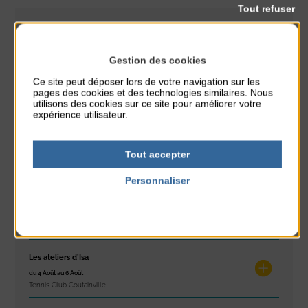
Tout refuser
CLASSÉ DANS :
PARTAGER CETTE INFO :
Gestion des cookies
Ce site peut déposer lors de votre navigation sur les
pages des cookies et des technologies similaires. Nous
utilisons des cookies sur ce site pour améliorer votre
À noter aussi
expérience utilisateur.
Réveil musculaire
Tout accepter
du 3 Août au 7 Août
Plage du passous
Personnaliser
Politique de confidentialité
Stretching
du 3 Août au 7 Août
Plage du passous
Les ateliers d’Isa
du 4 Août au 6 Août
Tennis Club Coutainville