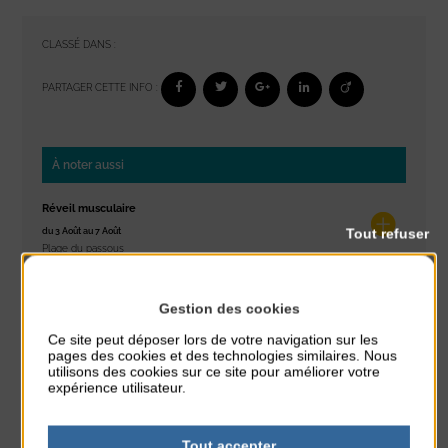
CLASSÉ DANS :
PARTAGER CETTE INFO :
À noter aussi
Réveil musculaire
Tout refuser
du 3 Août au 7 Août
Plage du passous
Stretching
Gestion des cookies
du 3 Août au 7 Août
Plage du passous
Ce site peut déposer lors de votre navigation sur les
pages des cookies et des technologies similaires. Nous
utilisons des cookies sur ce site pour améliorer votre
Les ateliers d’Isa
expérience utilisateur.
du 4 Août au 6 Août
Tennis Club Coutainville
Tout accepter