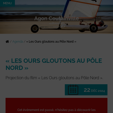
MENU
/
Agenda
/
« Les Ours gloutons au Pôle Nord »
« LES OURS GLOUTONS AU PÔLE
NORD »
Projection du film « Les Ours gloutons au Pôle Nord ».
22
DÉC 2024
Cet événement est passé, n'hésitez pas à découvrir les