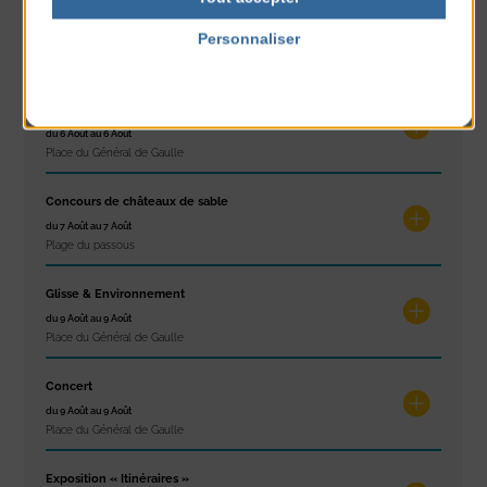
Marché d’été
Personnaliser
du 6 Août au 6 Août
Place du Général de Gaulle
Politique de confidentialité
Spectacle de rue
du 6 Août au 6 Août
Place du Général de Gaulle
Concours de châteaux de sable
du 7 Août au 7 Août
Plage du passous
Glisse & Environnement
du 9 Août au 9 Août
Place du Général de Gaulle
Concert
du 9 Août au 9 Août
Place du Général de Gaulle
Exposition « Itinéraires »