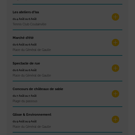
Les ateliers d’Isa
du 4 Août au 6 Août
Tennis Club Coutainville
Marché d’été
du 6 Août au 6 Août
Place du Général de Gaulle
Spectacle de rue
du 6 Août au 6 Août
Place du Général de Gaulle
Concours de châteaux de sable
du 7 Août au 7 Août
Plage du passous
Glisse & Environnement
du 9 Août au 9 Août
Place du Général de Gaulle