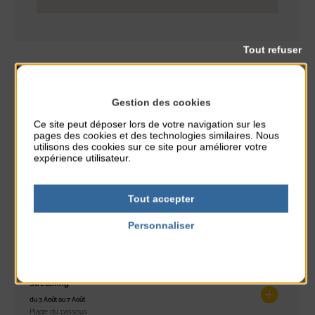
Tout refuser
Gestion des cookies
Conférence
CLASSÉ DANS :
Ce site peut déposer lors de votre navigation sur les
pages des cookies et des technologies similaires. Nous
PARTAGER CETTE INFO :
utilisons des cookies sur ce site pour améliorer votre
expérience utilisateur.
À noter aussi
Tout accepter
Personnaliser
Réveil musculaire
du 3 Août au 7 Août
Politique de confidentialité
Plage du passous
Stretching
du 3 Août au 7 Août
Plage du passous