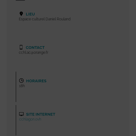
LIEU
Espace culturel Daniel Rouland
CONTACT
cchl.ac@orange.fr
HORAIRES
18h
SITE INTERNET
cchlagon.ovh