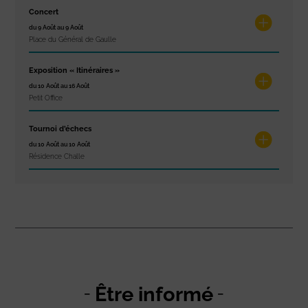
Concert
du 9 Août au 9 Août
Place du Général de Gaulle
Exposition « Itinéraires »
du 10 Août au 16 Août
Petit Office
Tournoi d’échecs
du 10 Août au 10 Août
Résidence Challe
Être informé