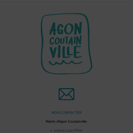
NOUS CONTACTER
Mairie d’Agon Coutainville
2, avenue Louis Périer