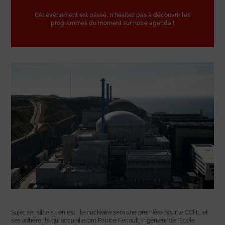
Cet événement est passé, n'hésitez pas à découvrir les
programmes du moment sur notre agenda !
Sujet sensible s’il en est, le nucléaire sera une première pour le CCHL et
ses adhérents qui accueilleront Patrice Ferrault, ingénieur de l’Ecole