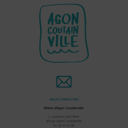
NOUS CONTACTER
Mairie d’Agon Coutainville
2, avenue Louis Périer
50230 Agon Coutainville
02 33 47 07 56