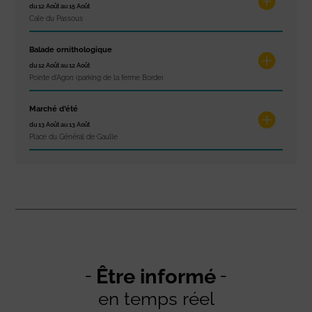
du 12 Août au 15 Août
Cale du Passous
Balade ornithologique
du 12 Août au 12 Août
Pointe d'Agon (parking de la ferme Borde)
Marché d’été
du 13 Août au 13 Août
Place du Général de Gaulle
Être informé
en temps réel