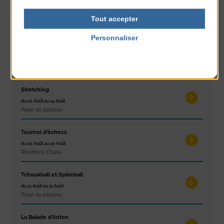
Exposition « Itinéraires »
du 10 Août au 16 Août
Tout accepter
Petit Office
Personnaliser
Réveil musculaire
Politique de confidentialité
du 10 Août au 14 Août
Plage du passous
Stretching
du 10 Août au 14 Août
Plage du passous
Tournoi d’échecs
du 10 Août au 10 Août
Résidence Challe
Tchoukball et Spikeball
du 11 Août au 11 Août
Plage du passous
La Balade d’Anton