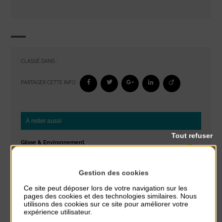
CLASSÉ DANS :
PARTAGER CETTE INFO :
À noter aussi
Tout refuser
Glisse & Environnement
du 9 Août au 9 Août
Place du Général de Gaulle
Gestion des cookies
Concert
Ce site peut déposer lors de votre navigation sur les
pages des cookies et des technologies similaires. Nous
du 9 Août au 9 Août
utilisons des cookies sur ce site pour améliorer votre
Place du Général de Gaulle
expérience utilisateur.