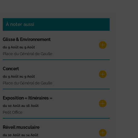
À noter aussi
Glisse & Environnement
du 9 Août au 9 Août
Place du Général de Gaulle
Concert
du 9 Août au 9 Août
Place du Général de Gaulle
Exposition « Itinéraires »
du 10 Août au 16 Août
Petit Office
Réveil musculaire
du 10 Août au 14 Août