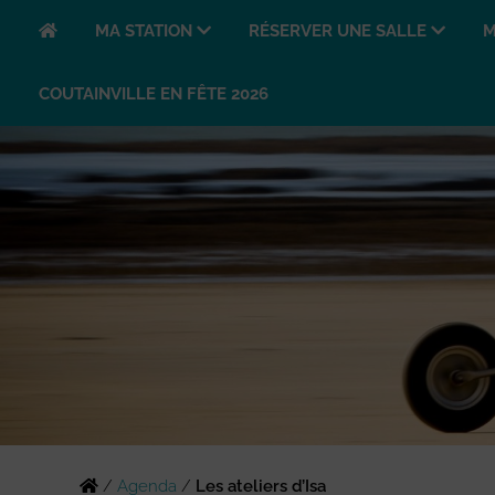
MA STATION
RÉSERVER UNE SALLE
M
COUTAINVILLE EN FÊTE 2026
/
Agenda
/
Les ateliers d’Isa