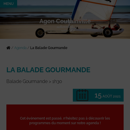
MENU
/
Agenda
/
La Balade Gourmande
LA BALADE GOURMANDE
Balade Gourmande > 1h30
15
AOÛT 2021
Cet événement est passé, n'hésitez pas à découvrir les
programmes du moment sur notre agenda !