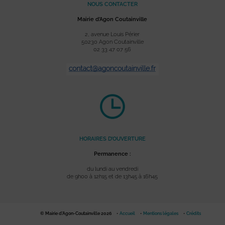
NOUS CONTACTER
Mairie d’Agon Coutainville
2, avenue Louis Périer
50230 Agon Coutainville
02 33 47 07 56
HORAIRES D’OUVERTURE
Permanence :
du lundi au vendredi
de 9h00 à 12h15 et de 13h45 à 16h45
© Mairie d'Agon-Coutainville 2026
Accueil
Mentions légales
Crédits