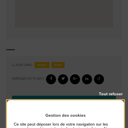
Nature
Visite
CLASSÉ DANS :
PARTAGER CETTE INFO :
Tout refuser
À noter aussi
Exposition « Itinéraires »
Gestion des cookies
du 10 Août au 16 Août
Ce site peut déposer lors de votre navigation sur les
Petit Office