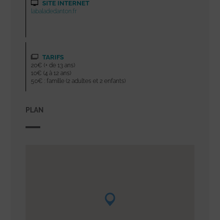
SITE INTERNET
labaladedanton.fr
TARIFS
20€ (+ de 13 ans)
10€ (4 à 12 ans)
50€ : famille (2 adultes et 2 enfants)
PLAN