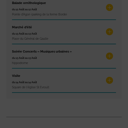
Balade ornithologique
du 12 Août au 12 Août
Pointe d'Agon (parking de la ferme Borde)
Marché d’été
du 13 Août au 13 Août
Place du Général de Gaulle
Soirée Concerts « Musiques urbaines »
du 13 Août au 13 Août
hippodrome
Visite
du 14 Août au 14 Août
Square de l'église St Evroult