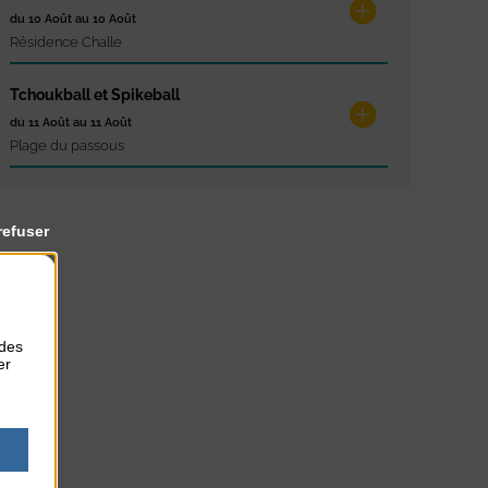
du 10 Août au 10 Août
Résidence Challe
Tchoukball et Spikeball
du 11 Août au 11 Août
Plage du passous
refuser
 des
er