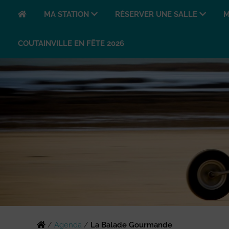
MA STATION
RÉSERVER UNE SALLE
M
COUTAINVILLE EN FÊTE 2026
/
Agenda
/
La Balade Gourmande