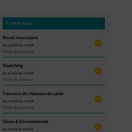
À noter aussi
Réveil musculaire
du 3 Août au 7 Août
Plage du passous
Stretching
du 3 Août au 7 Août
Plage du passous
Concours de châteaux de sable
du 7 Août au 7 Août
Plage du passous
Glisse & Environnement
du 9 Août au 9 Août