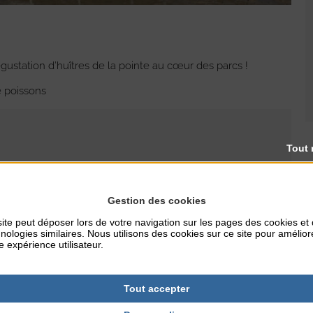
ustation d’huîtres de la pointe au cœur des parcs !
e poissons
Tout 
Gestion des cookies
RES
TARIFS
25€/adulte - 12€/enfant (de
ite peut déposer lors de votre navigation sur les pages des cookies et
nologies similaires. Nous utilisons des cookies sur ce site pour amélior
4 à 12 ans)
e expérience utilisateur.
NTERNET
Tout accepter
ton.fr