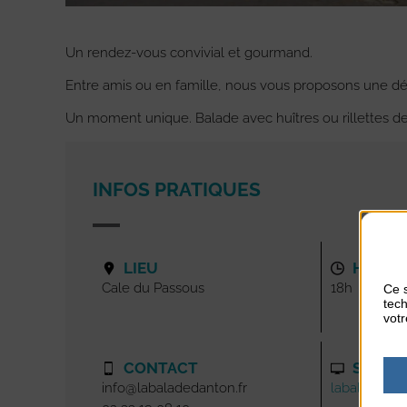
Un rendez-vous convivial et gourmand.
Entre amis ou en famille, nous vous proposons une dég
Un moment unique. Balade avec huîtres ou rillettes d
INFOS PRATIQUES
LIEU
HORAI
Cale du Passous
18h
Ce s
tech
votr
CONTACT
SITE I
info@labaladedanton.fr
labaladedan