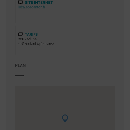
SITE INTERNET
labaladedanton.fr
TARIFS
22€/adulte
12€/enfant (4 à 12 ans)
PLAN