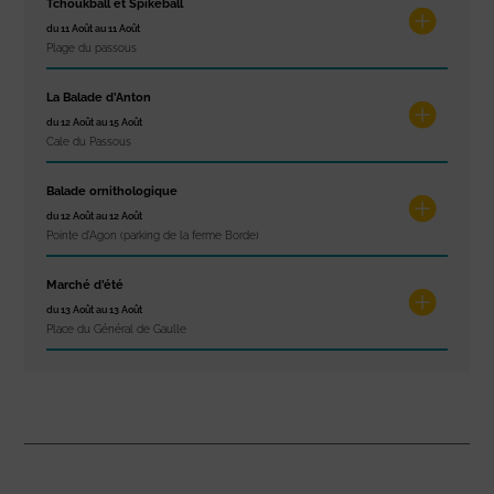
Tchoukball et Spikeball
du 11 Août au 11 Août
Plage du passous
La Balade d’Anton
du 12 Août au 15 Août
Cale du Passous
Balade ornithologique
du 12 Août au 12 Août
Pointe d'Agon (parking de la ferme Borde)
Marché d’été
du 13 Août au 13 Août
Place du Général de Gaulle