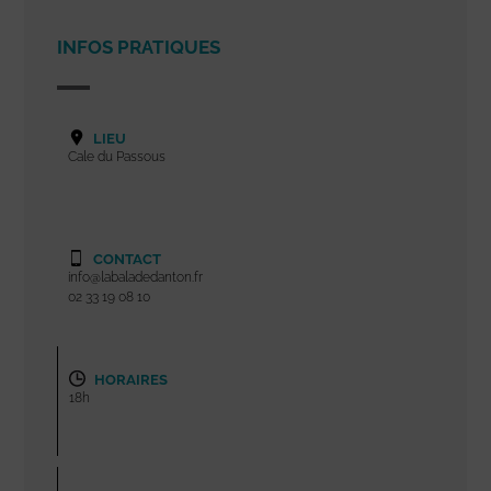
INFOS PRATIQUES
LIEU
Cale du Passous
CONTACT
info@labaladedanton.fr
02 33 19 08 10
HORAIRES
18h