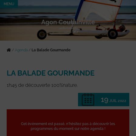
MENU
/
Agenda
/
La Balade Gourmande
LA BALADE GOURMANDE
1h45 de découverte 100%nature.
19
JUIL 2022
Cet événement est passé, n'hésitez pas à découvrir les
programmes du moment sur notre agenda !