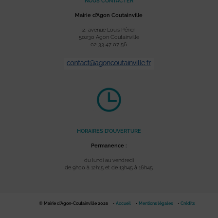
NOUS CONTACTER
Mairie d’Agon Coutainville
2, avenue Louis Périer
50230 Agon Coutainville
02 33 47 07 56
HORAIRES D’OUVERTURE
Permanence :
du lundi au vendredi
de 9h00 à 12h15 et de 13h45 à 16h45
© Mairie d'Agon-Coutainville 2026
Accueil
Mentions légales
Crédits