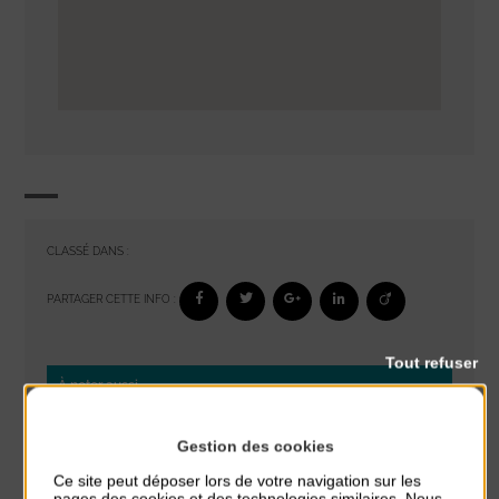
CLASSÉ DANS :
PARTAGER CETTE INFO :
Tout refuser
À noter aussi
Glisse & Environnement
Gestion des cookies
du 9 Août au 9 Août
Ce site peut déposer lors de votre navigation sur les
Place du Général de Gaulle
pages des cookies et des technologies similaires. Nous