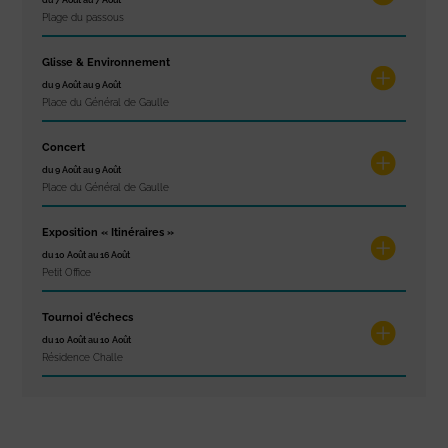
du 7 Août au 7 Août
Plage du passous
Glisse & Environnement
du 9 Août au 9 Août
Place du Général de Gaulle
Concert
du 9 Août au 9 Août
Place du Général de Gaulle
Exposition « Itinéraires »
du 10 Août au 16 Août
Petit Office
Tournoi d’échecs
du 10 Août au 10 Août
Résidence Challe