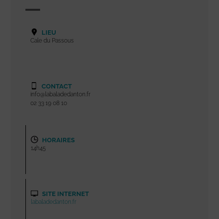
LIEU
Cale du Passous
CONTACT
info@labaladedanton.fr
02 33 19 08 10
HORAIRES
14h45
SITE INTERNET
labaladedanton.fr