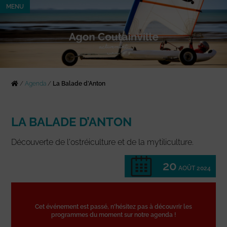
MENU
/
Agenda
/
La Balade d’Anton
LA BALADE D’ANTON
Découverte de l'ostréiculture et de la mytiliculture.
20
AOÛT 2024
Cet événement est passé, n'hésitez pas à découvrir les
programmes du moment sur notre agenda !