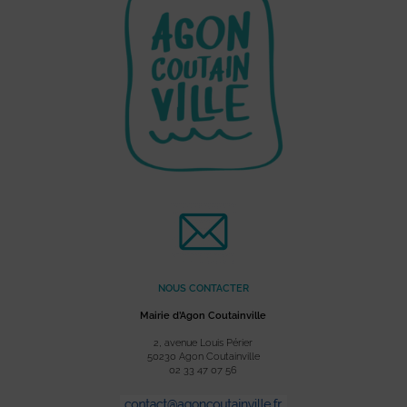
NOUS CONTACTER
Mairie d’Agon Coutainville
2, avenue Louis Périer
50230 Agon Coutainville
02 33 47 07 56