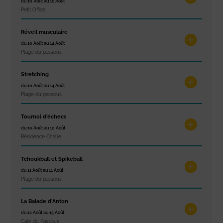
du 10 Août au 16 Août
Petit Office
Réveil musculaire
du 10 Août au 14 Août
Plage du passous
Stretching
du 10 Août au 14 Août
Plage du passous
Tournoi d’échecs
du 10 Août au 10 Août
Résidence Challe
Tchoukball et Spikeball
du 11 Août au 11 Août
Plage du passous
La Balade d’Anton
du 12 Août au 15 Août
Cale du Passous