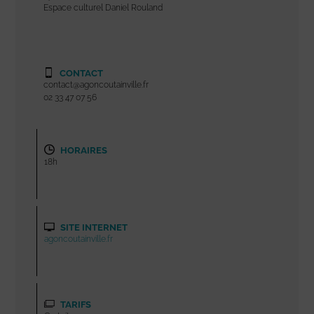
Espace culturel Daniel Rouland
CONTACT
contact@agoncoutainville.fr
02 33 47 07 56
HORAIRES
18h
SITE INTERNET
agoncoutainville.fr
TARIFS