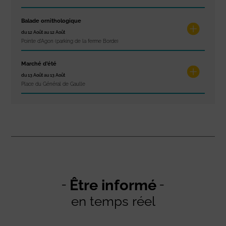
Balade ornithologique
du 12 Août au 12 Août
Pointe d'Agon (parking de la ferme Borde)
Marché d’été
du 13 Août au 13 Août
Place du Général de Gaulle
Être informé
en temps réel