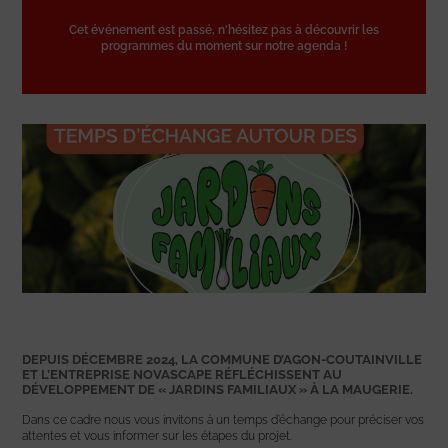
Cet événement est passé, n'hésitez pas à découvrir les
programmes du moment sur notre agenda !
DEPUIS DÉCEMBRE 2024, LA COMMUNE D’AGON-COUTAINVILLE
ET L’ENTREPRISE NOVASCAPE RÉFLÉCHISSENT AU
DÉVELOPPEMENT DE « JARDINS FAMILIAUX » À LA MAUGERIE.
Dans ce cadre nous vous invitons à un temps d’échange pour préciser vos
attentes et vous informer sur les étapes du projet.