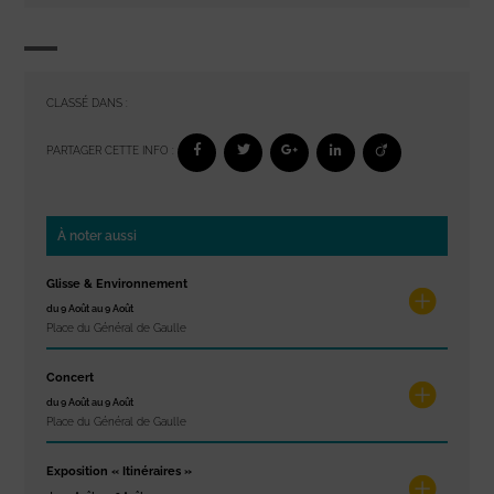
CLASSÉ DANS :
PARTAGER CETTE INFO :
À noter aussi
Glisse & Environnement
du 9 Août au 9 Août
Place du Général de Gaulle
Concert
du 9 Août au 9 Août
Place du Général de Gaulle
Exposition « Itinéraires »