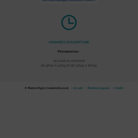
HORAIRES D’OUVERTURE
Permanence :
du lundi au vendredi
de 9h00 à 12h15 et de 13h45 à 16h45
© Mairie d'Agon-Coutainville 2026
Accueil
Mentions légales
Crédits