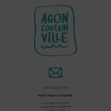
NOUS CONTACTER
Mairie d’Agon Coutainville
2, avenue Louis Périer
50230 Agon Coutainville
02 33 47 07 56