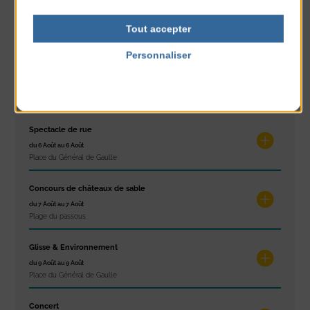
Les ateliers d’Isa
Tout accepter
du 4 Août au 6 Août
Tennis Club Coutainville
Personnaliser
Marché d’été
Politique de confidentialité
du 6 Août au 6 Août
Place du Général de Gaulle
Spectacle de rue
du 6 Août au 6 Août
Place du Général de Gaulle
Concours de châteaux de sable
du 7 Août au 7 Août
Plage du passous
Glisse & Environnement
du 9 Août au 9 Août
Place du Général de Gaulle
Concert