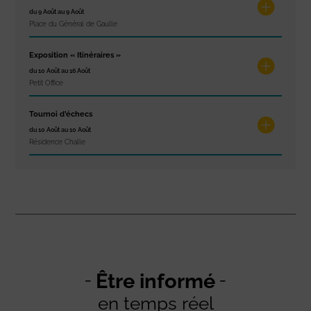
du 9 Août au 9 Août
Place du Général de Gaulle
Exposition « Itinéraires »
du 10 Août au 16 Août
Petit Office
Tournoi d’échecs
du 10 Août au 10 Août
Résidence Challe
Être informé
en temps réel