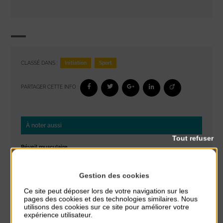
Initiation
Sport
CLASSÉ DANS :
PARTAGER CETTE INFO :
À noter aussi
Tout refuser
Réveil musculaire
du 3 Août au 7 Août
Plage du passous
Gestion des cookies
Stretching
Ce site peut déposer lors de votre navigation sur les
pages des cookies et des technologies similaires. Nous
du 3 Août au 7 Août
utilisons des cookies sur ce site pour améliorer votre
Plage du passous
expérience utilisateur.