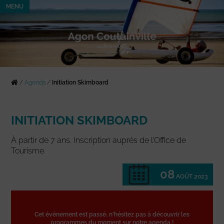
MENU
/
Agenda
/
Initiation Skimboard
INITIATION SKIMBOARD
À partir de 7 ans. Inscription auprès de l’Office de
Tourisme.
08
AOÛT 2023
Cet événement est passé, n'hésitez pas à découvrir les
programmes du moment sur notre agenda !