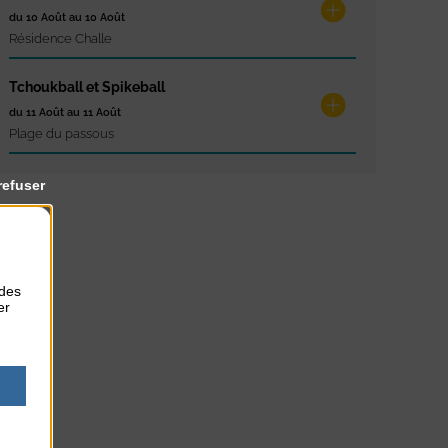
du 10 Août au 10 Août
Résidence Challe
Tchoukball et Spikeball
du 11 Août au 11 Août
Plage du passous
refuser
 des
er