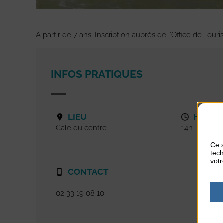
À partir de 7 ans. Inscription auprès de l’Office de Tour
INFOS PRATIQUES
LIEU
HORAI
Cale du centre
14h
Ce s
tech
votr
CONTACT
02 33 19 08 10