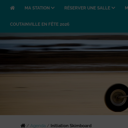
MA STATION
RÉSERVER UNE SALLE
M
COUTAINVILLE EN FÊTE 2026
/
Agenda
/
Initiation Skimboard