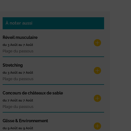
À noter aussi
Réveil musculaire
du 3 Août au 7 Août
Plage du passous
Stretching
du 3 Août au 7 Août
Plage du passous
Concours de châteaux de sable
du 7 Août au 7 Août
Plage du passous
Glisse & Environnement
du 9 Août au 9 Août