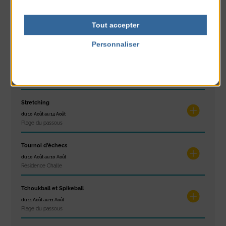
Exposition « Itinéraires »
Tout accepter
du 10 Août au 16 Août
Petit Office
Personnaliser
Politique de confidentialité
Réveil musculaire
du 10 Août au 14 Août
Plage du passous
Stretching
du 10 Août au 14 Août
Plage du passous
Tournoi d’échecs
du 10 Août au 10 Août
Résidence Challe
Tchoukball et Spikeball
du 11 Août au 11 Août
Plage du passous