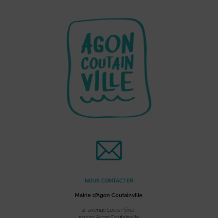
NOUS CONTACTER
Mairie d’Agon Coutainville
2, avenue Louis Périer
50230 Agon Coutainville