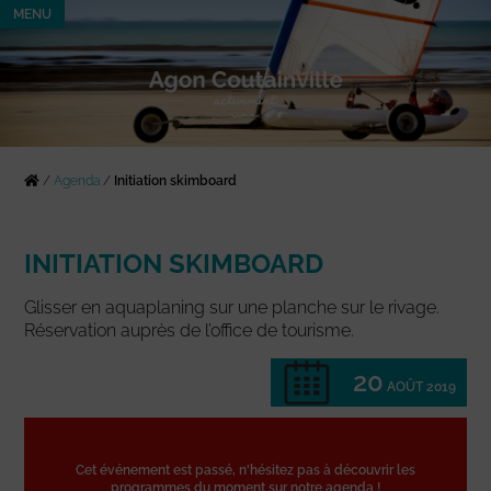
MENU
/
Agenda
/
Initiation skimboard
INITIATION SKIMBOARD
Glisser en aquaplaning sur une planche sur le rivage.
Réservation auprès de l’office de tourisme.
20
AOÛT 2019
Cet événement est passé, n'hésitez pas à découvrir les
programmes du moment sur notre agenda !