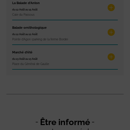
La Balade d’Anton
du 12 Août au 15 Août
Cale du Passous
Balade ornithologique
du 12 Août au 12 Août
Pointe d'Agon (parking de la ferme Borde)
Marché d’été
du 13 Août au 13 Août
Place du Général de Gaulle
Être informé