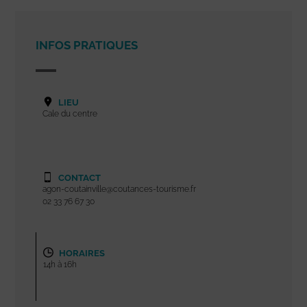
INFOS PRATIQUES
LIEU
Cale du centre
CONTACT
agon-coutainville@coutances-tourisme.fr
02 33 76 67 30
HORAIRES
14h à 16h