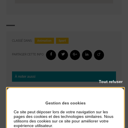
Animation
Sport
CLASSÉ DANS :
PARTAGER CETTE INFO :
À noter aussi
Tout refuser
Glisse & Environnement
du 9 Août au 9 Août
Place du Général de Gaulle
Gestion des cookies
Ce site peut déposer lors de votre navigation sur les
Concert
pages des cookies et des technologies similaires. Nous
du 9 Août au 9 Août
utilisons des cookies sur ce site pour améliorer votre
Place du Général de Gaulle
expérience utilisateur.