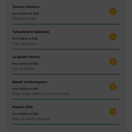
Tournoi d’échecs
du 10 Août au 10 Août
Résidence Challe
Tchoukball et Spikeball
du 11 Août au 11 Août
Plage du passous
La Balade d’Anton
du 12 Août au 15 Août
Cale du Passous
Balade ornithologique
du 12 Août au 12 Août
Pointe d'Agon (parking de la ferme Borde)
Marché d’été
du 13 Août au 13 Août
Place du Général de Gaulle