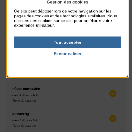
À noter aussi
Gestion des cookies
Ce site peut déposer lors de votre navigation sur les
Glisse & Environnement
pages des cookies et des technologies similaires. Nous
utilisons des cookies sur ce site pour améliorer votre
du 9 Août au 9 Août
expérience utilisateur.
Place du Général de Gaulle
Concert
Tout accepter
du 9 Août au 9 Août
Place du Général de Gaulle
Personnaliser
Politique de confidentialité
Exposition « Itinéraires »
du 10 Août au 16 Août
Petit Office
Réveil musculaire
du 10 Août au 14 Août
Plage du passous
Stretching
du 10 Août au 14 Août
Plage du passous