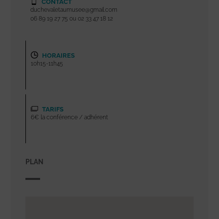
CONTACT
duchevaletaumusee@gmail.com
06 89 19 27 75 ou 02 33 47 18 12
HORAIRES
10h15-11h45
TARIFS
6€ la conférence / adhérent
PLAN