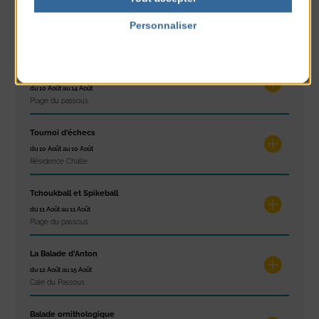
Réveil musculaire
Personnaliser
du 10 Août au 14 Août
Plage du passous
Politique de confidentialité
Stretching
du 10 Août au 14 Août
Plage du passous
Tournoi d’échecs
du 10 Août au 10 Août
Résidence Challe
Tchoukball et Spikeball
du 11 Août au 11 Août
Plage du passous
La Balade d’Anton
du 12 Août au 15 Août
Cale du Passous
Balade ornithologique