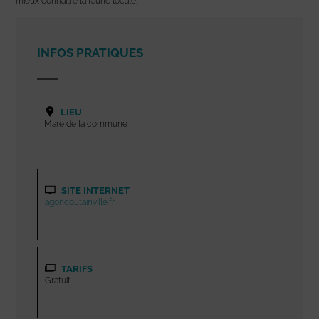
mieux connaître la faune locale.
INFOS PRATIQUES
LIEU
Mare de la commune
SITE INTERNET
agoncoutainville.fr
TARIFS
Gratuit