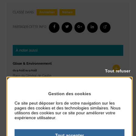
Animation
Nature
CLASSÉ DANS :
PARTAGER CETTE INFO :
À noter aussi
Glisse & Environnement
Tout refuser
du 9 Août au 9 Août
Place du Général de Gaulle
Concert
Gestion des cookies
du 9 Août au 9 Août
Place du Général de Gaulle
Ce site peut déposer lors de votre navigation sur les
pages des cookies et des technologies similaires. Nous
utilisons des cookies sur ce site pour améliorer votre
Exposition « Itinéraires »
expérience utilisateur.
du 10 Août au 16 Août
Petit Office
Tout accepter