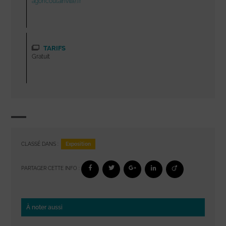
agoncoutainville.fr
TARIFS
Gratuit
Exposition
CLASSÉ DANS :
PARTAGER CETTE INFO :
À noter aussi