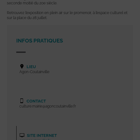
seconde moitié du 20e siècle.
Retrouvez l’exposition en plein air sur le promenoir, à l’espace culturel et
sur la place du 28 juillet.
INFOS PRATIQUES
LIEU
Agon-Coutainville
CONTACT
culture.mairie@agoncoutainville.fr
SITE INTERNET