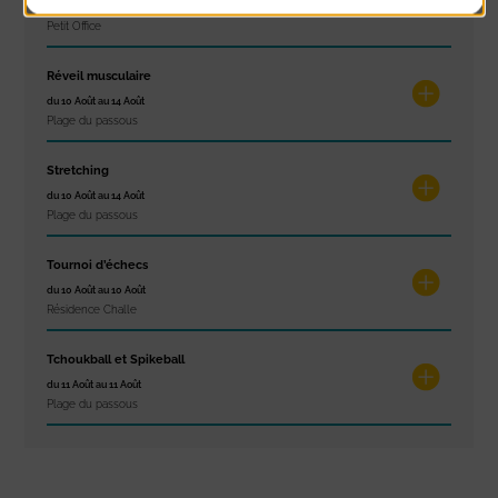
du 10 Août au 16 Août
Petit Office
Réveil musculaire
du 10 Août au 14 Août
Plage du passous
Stretching
du 10 Août au 14 Août
Plage du passous
Tournoi d’échecs
du 10 Août au 10 Août
Résidence Challe
Tchoukball et Spikeball
du 11 Août au 11 Août
Plage du passous