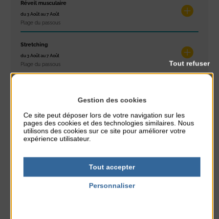
Réveil musculaire
du 3 Août au 7 Août
Plage du passous
Stretching
du 3 Août au 7 Août
Tout refuser
Plage du passous
Concours de châteaux de sable
du 7 Août au 7 Août
Gestion des cookies
Plage du passous
Ce site peut déposer lors de votre navigation sur les
pages des cookies et des technologies similaires. Nous
Glisse & Environnement
utilisons des cookies sur ce site pour améliorer votre
expérience utilisateur.
du 9 Août au 9 Août
Place du Général de Gaulle
Tout accepter
Concert
du 9 Août au 9 Août
Personnaliser
Place du Général de Gaulle
Politique de confidentialité
Exposition « Itinéraires »