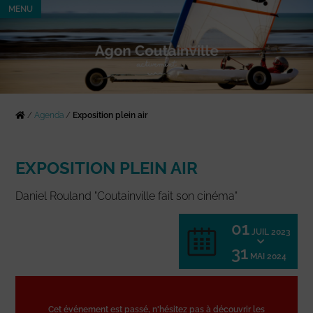
MENU
/
Agenda
/
Exposition plein air
EXPOSITION PLEIN AIR
Daniel Rouland "Coutainville fait son cinéma"
01
JUIL 2023
31
MAI 2024
Cet événement est passé, n'hésitez pas à découvrir les