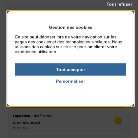
Tout refuser
CLASSÉ DANS :
Gestion des cookies
PARTAGER CETTE INFO :
Ce site peut déposer lors de votre navigation sur les
pages des cookies et des technologies similaires. Nous
utilisons des cookies sur ce site pour améliorer votre
À noter aussi
expérience utilisateur.
Glisse & Environnement
Tout accepter
du 9 Août au 9 Août
Place du Général de Gaulle
Personnaliser
Politique de confidentialité
Concert
du 9 Août au 9 Août
Place du Général de Gaulle
Exposition « Itinéraires »
du 10 Août au 16 Août
Petit Office