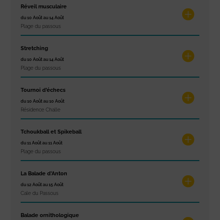
Réveil musculaire
du 10 Août au 14 Août
Plage du passous
Stretching
du 10 Août au 14 Août
Plage du passous
Tournoi d’échecs
du 10 Août au 10 Août
Résidence Challe
Tchoukball et Spikeball
du 11 Août au 11 Août
Plage du passous
La Balade d’Anton
du 12 Août au 15 Août
Cale du Passous
Balade ornithologique