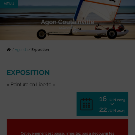
MENU
/
Agenda
/
Exposition
EXPOSITION
« Peinture en Liberté »
16
JUIN 2025
22
JUIN 2025
Cet événement est passé, n'hésitez pas à découvrir les