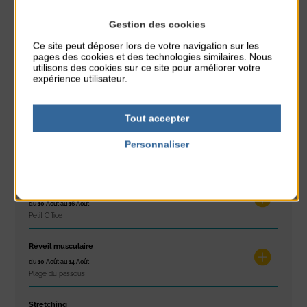
Gestion des cookies
À noter aussi
Ce site peut déposer lors de votre navigation sur les
pages des cookies et des technologies similaires. Nous
utilisons des cookies sur ce site pour améliorer votre
Glisse & Environnement
expérience utilisateur.
du 9 Août au 9 Août
Place du Général de Gaulle
Tout accepter
Concert
Personnaliser
du 9 Août au 9 Août
Place du Général de Gaulle
Politique de confidentialité
Exposition « Itinéraires »
du 10 Août au 16 Août
Petit Office
Réveil musculaire
du 10 Août au 14 Août
Plage du passous
Stretching