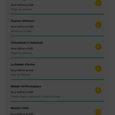
du 10 Août au 14 Août
Plage du passous
Tournoi d’échecs
du 10 Août au 10 Août
Résidence Challe
Tchoukball et Spikeball
du 11 Août au 11 Août
Plage du passous
La Balade d’Anton
du 12 Août au 15 Août
Cale du Passous
Balade ornithologique
du 12 Août au 12 Août
Pointe d'Agon (parking de la ferme Borde)
Marché d’été
du 13 Août au 13 Août