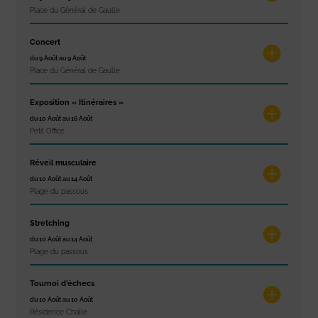
Place du Général de Gaulle
Concert
du 9 Août au 9 Août
Place du Général de Gaulle
Exposition « Itinéraires »
du 10 Août au 16 Août
Petit Office
Réveil musculaire
du 10 Août au 14 Août
Plage du passous
Stretching
du 10 Août au 14 Août
Plage du passous
Tournoi d’échecs
du 10 Août au 10 Août
Résidence Challe