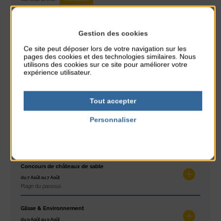
PARTAGER CETTE INFO :
Gestion des cookies
Ce site peut déposer lors de votre navigation sur les
pages des cookies et des technologies similaires. Nous
À noter aussi
utilisons des cookies sur ce site pour améliorer votre
expérience utilisateur.
Réveil musculaire
du 3 Août au 7 Août
Tout accepter
Plage du passous
Personnaliser
Stretching
Politique de confidentialité
du 3 Août au 7 Août
Plage du passous
Concours de châteaux de sable
du 7 Août au 7 Août
Plage du passous
Glisse & Environnement
du 9 Août au 9 Août