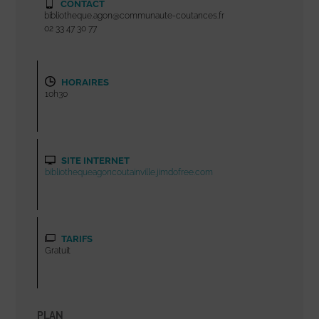
CONTACT
bibliotheque.agon@communaute-coutances.fr
02 33 47 30 77
HORAIRES
10h30
SITE INTERNET
bibliothequeagoncoutainville.jimdofree.com
TARIFS
Gratuit
PLAN