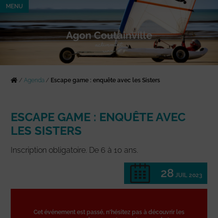
MENU
/
Agenda
/
Escape game : enquête avec les Sisters
ESCAPE GAME : ENQUÊTE AVEC
LES SISTERS
Inscription obligatoire. De 6 à 10 ans.
28
JUIL 2023
Cet événement est passé, n'hésitez pas à découvrir les